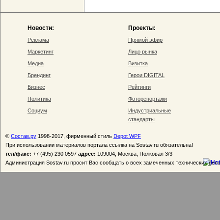
Новости:
Проекты:
Реклама
Прямой эфир
Маркетинг
Лицо рынка
Медиа
Визитка
Брендинг
Герои DIGITAL
Бизнес
Рейтинги
Политика
Фоторепортажи
Социум
Индустриальные
стандарты
©
Состав.ру
1998-2017, фирменный стиль
Depot WPF
При использовании материалов портала ссылка на Sostav.ru обязательна!
тел/факс:
+7 (495) 230 0597
адрес:
109004, Москва, Полковая 3/3
Администрация Sostav.ru просит Вас сообщать о всех замеченных технических неп