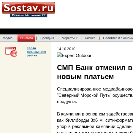
|
|
|
|
|
Медиа
Реклама
Брендинг
Маркетинг
Бизнес
Политика и эконом
Карта
14.10.2010
рекламного
рынка
СМП Банк отменил 
новым платьем
Специализированное медиабаиново
"Северный Морской Путь" осуществ
продукта.
В кампании в основном задействова
как биллборды 3х6 м, сити-форматы
упор в рекламной кампании сделан
нестандартным носителем в виде б