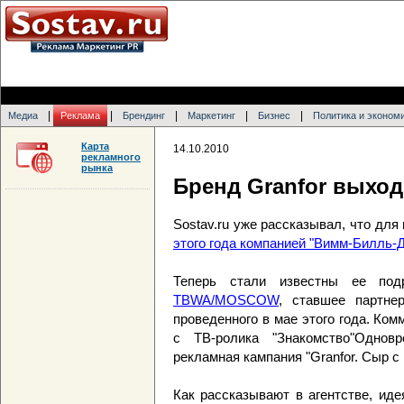
|
|
|
|
|
Медиа
Реклама
Брендинг
Маркетинг
Бизнес
Политика и эконом
Карта
14.10.2010
рекламного
рынка
Бренд Granfor выход
Sostav.ru уже рассказывал, что для
этого года компанией "Вимм-Билль-
Теперь стали известны ее подр
TBWA/MOSCOW
, ставшее партне
проведенного в мае этого года. Ко
с ТВ-ролика "Знакомство"Однов
рекламная кампания "Granfor. Сыр с
Как рассказывают в агентстве, иде