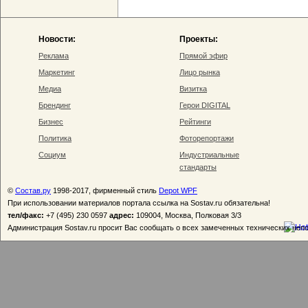
Новости:
Проекты:
Реклама
Прямой эфир
Маркетинг
Лицо рынка
Медиа
Визитка
Брендинг
Герои DIGITAL
Бизнес
Рейтинги
Политика
Фоторепортажи
Социум
Индустриальные
стандарты
©
Состав.ру
1998-2017, фирменный стиль
Depot WPF
При использовании материалов портала ссылка на Sostav.ru обязательна!
тел/факс:
+7 (495) 230 0597
адрес:
109004, Москва, Полковая 3/3
Администрация Sostav.ru просит Вас сообщать о всех замеченных технических неп