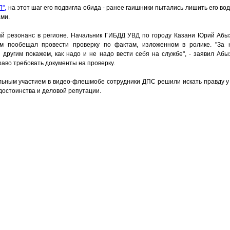
П",
на этот шаг его подвигла обида - ранее гаишники пытались лишить его води
ами.
й резонанс в регионе. Начальник ГИБДД УВД по городу Казани Юрий Абы
м пообещал провести проверку по фактам, изложенном в ролике. "За 
другим покажем, как надо и не надо вести себя на службе", - заявил Абыз
аво требовать документы на проверку.
ьным участием в видео-флешмобе сотрудники ДПС решили искать правду у
 достоинства и деловой репутации.