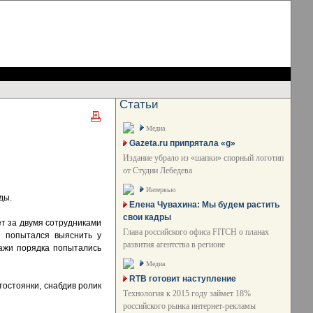
Статьи
Медиа
Gazeta.ru припрятала «g»
Издание убрало из «шапки» спорный логотип
от Студии Лебедева
Интервью
ды.
Елена Чувахина: Мы будем растить
свои кадры
ет за двумя сотрудниками
Глава российского офиса FITCH о планах
й попытался выяснить у
развития агентства в регионе
ражи порядка попытались
Медиа
RTB готовит наступление
тостоянки, снабдив ролик
Технология к 2015 году займет 18%
российского рынка интернет-рекламы