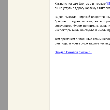
Как пояснил сам блоггер в интервью
"К
он не уступил дорогу кортежу с мигалк
Видео вызвало широкий общественны
брифинг с журналистами, на которо
сотрудников будем принимать меры и 
инспекторы были на службе и имели пр
Тем временем обиженные своим невол
они подали иски в суд о защите чести,
Эльдар Соколов, Sostav.ru