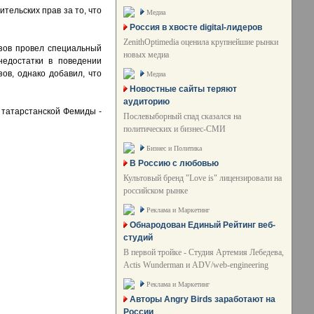
тельских прав за то, что
Медиа
Россия в хвосте digital-лидеров
ZenithOptimedia оценила крупнейшие рынки
зов провел специальный
новых медиа
недостатки в поведении
ов, однако добавил, что
Медиа
Новостные сайты теряют
аудиторию
 татарстанской Фемиды -
Послевыборный спад сказался на
политических и бизнес-СМИ
Бизнес и Политика
В Россию с любовью
Культовый бренд "Love is" лицензировали на
российском рынке
Реклама и Маркетинг
Обнародован Единый Рейтинг веб-
студий
В первой тройке - Студия Артемия Лебедева,
Actis Wunderman и ADV/web-engineering
Реклама и Маркетинг
Авторы Angry Birds заработают на
России