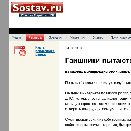
|
|
|
|
|
Медиа
Реклама
Брендинг
Маркетинг
Бизнес
Политика и э
Карта
14.10.2010
рекламного
рынка
Гаишники пытаются
Казанские милиционеры ополчились 
Попытка "вывести на чистую воду" гаи
На днях в интернете появился ролик,
ДПС, которые останавливают одну м
милиционеров, на каком основании о
отобрать камеру, и, чтобы уберечь св
Смонтировав ролик из собственных ма
собственными комментариями, Дмитрий