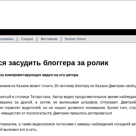
|
|
|
кономика
Социум
Фестивали
Бизнес-блоги
 засудить блоггера за ролик
за компрометирующее видео на его автора
шников из Казани может стоить 30-летнему блоггеру из Казани Дмитрию свобо
 снятый в столице Татарстана. Автор видео продолжительное время наблюда
ашину за другой, а затем, не выписывая штрафов, отпускают. Дмитри
ни тормозят водителей, но не нашел должного понимания. Более того, ст
ое имущество от посягательств, Дмитрию пришлось ретироваться.
териалов, а также видеозаписи потасовки с камеры наблюдения соседней ав
 выложил его в сеть.