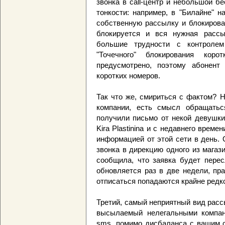
звонка в call-центр и небольшой б
тонкости: например, в "Билайне" 
собственную рассылку и блокирова
блокируется и вся нужная рассыл
большие трудности с контролем
"Точечного" блокирования кор
предусмотрено, поэтому абонент
коротких номеров.
Так что же, смириться с фактом? Н
компании, есть смысл обращать
получили письмо от некой девушки
Kira Plastinina и с недавнего врем
информацией от этой сети в день. 
звонка в дирекцию одного из магаз
сообщила, что заявка будет перес
обновляется раз в две недели, пр
отписаться попадаются крайне редк
Третий, самый неприятный вид расс
высылаемый нелегальными компани
sms, помимо дисбаланса с вашим с