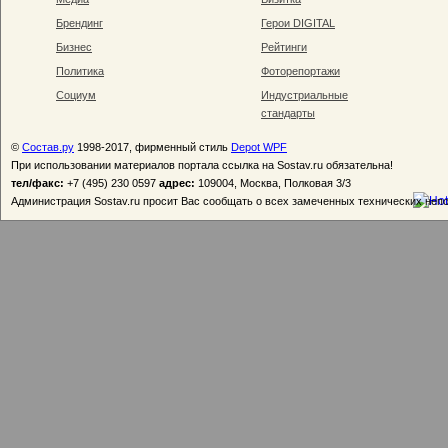
Брендинг
Герои DIGITAL
Бизнес
Рейтинги
Политика
Фоторепортажи
Социум
Индустриальные
стандарты
©
Состав.ру
1998-2017, фирменный стиль
Depot WPF
При использовании материалов портала ссылка на Sostav.ru обязательна!
тел/факс:
+7 (495) 230 0597
адрес:
109004, Москва, Полковая 3/3
Администрация Sostav.ru просит Вас сообщать о всех замеченных технических неп