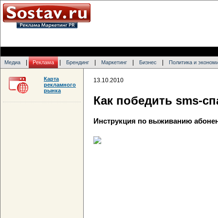
|
|
|
|
|
Медиа
Реклама
Брендинг
Маркетинг
Бизнес
Политика и эконом
Карта
13.10.2010
рекламного
рынка
Как победить sms-с
Инструкция по выживанию абонен