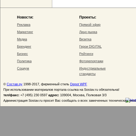
Новости:
Проекты:
Реклама
Прямой эфир
Маркетинг
Лицо рынка
Медиа
Визитка
Брендинг
Герои DIGITAL
Бизнес
Рейтинги
Политика
Фоторепортажи
Социум
Индустриальные
стандарты
©
Состав.ру
1998-2017, фирменный стиль
Depot WPF
При использовании материалов портала ссылка на Sostav.ru обязательна!
тел/факс:
+7 (495) 230 0597
адрес:
109004, Москва, Полковая 3/3
Администрация Sostav.ru просит Вас сообщать о всех замеченных технических неп