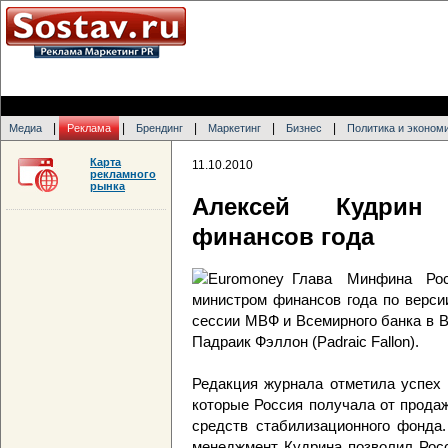
|
|
|
|
|
Медиа
Реклама
Брендинг
Маркетинг
Бизнес
Политика и эконом
Карта
11.10.2010
рекламного
рынка
Алексей Кудрин
финансов года
Глава Минфина Ро
министром финансов года по верси
сессии МВФ и Всемирного банка в 
Падраик Фэллон (Padraic Fallon).
Редакция журнала отметила успех 
которые Россия получала от прода
средств стабилизационного фонда.
менеджмент Кудрина позволил Росс