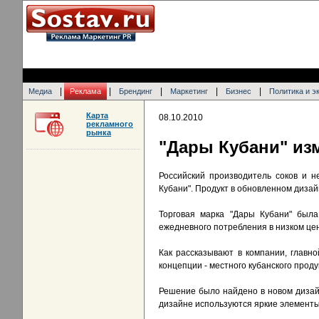
|
|
|
|
|
Медиа
Реклама
Брендинг
Маркетинг
Бизнес
Политика и э
Карта
08.10.2010
рекламного
рынка
"Дары Кубани" из
Российский производитель соков и н
Кубани". Продукт в обновленном дизай
Торговая марка "Дары Кубани" была
ежедневного потребления в низком це
Как рассказывают в компании, главн
концепции - местного кубанского проду
Решение было найдено в новом дизай
дизайне используются яркие элементы