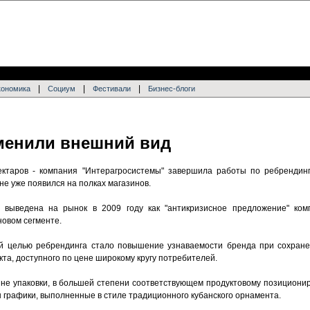
|
|
|
кономика
Социум
Фестивали
Бизнес-блоги
менили внешний вид
ектаров - компания "Интерагросистемы" завершила работы по ребрендинг
не уже появился на полках магазинов.
 выведена на рынок в 2009 году как "антикризисное предложение" ком
новом сегменте.
ой целью ребрендинга стало повышение узнаваемости бренда при сохране
кта, доступного по цене широкому кругу потребителей.
не упаковки, в большей степени соответствующем продуктовому позициони
 графики, выполненные в стиле традиционного кубанского орнамента.