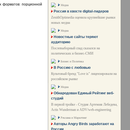
ух форматов: порционной
Медиа
Россия в хвосте digital-лидеров
ZenithOptimedia оценила крупнейшие рынки
новых медиа
Медиа
Новостные сайты теряют
аудиторию
Послевыборный спад сказался на
политических и бизнес-СМИ
Бизнес и Политика
В Россию с любовью
Культовый бренд "Love is" лицензировали на
российском рынке
Медиа
Обнародован Единый Рейтинг веб-
студий
В первой тройке - Студия Артемия Лебедева,
Actis Wunderman и ADV/web-engineering
Реклама и Маркетинг
Авторы Angry Birds заработают на
России