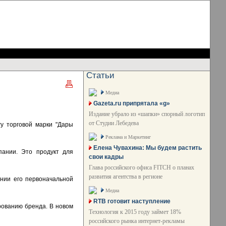
Статьи
Медиа
Gazeta.ru припрятала «g»
Издание убрало из «шапки» спорный логотип
от Студии Лебедева
у торговой марки "Дары
Реклама и Маркетинг
Елена Чувахина: Мы будем растить
пании. Это продукт для
свои кадры
Глава российского офиса FITCH о планах
развития агентства в регионе
нии его первоначальной
Медиа
RTB готовит наступление
рованию бренда. В новом
Технология к 2015 году займет 18%
российского рынка интернет-рекламы