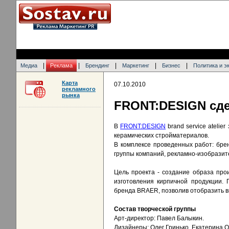
|
|
|
|
|
Медиа
Реклама
Брендинг
Маркетинг
Бизнес
Политика и э
Карта
07.10.2010
рекламного
рынка
FRONT:DESIGN сде
В
FRONT:DESIGN
brand service ateli
керамических стройматериалов.
В комплексе проведенных работ: бре
группы компаний, рекламно-изобразит
Цель проекта - создание образа про
изготовления кирпичной продукции. 
бренда BRAER, позволив отобразить в
Состав творческой группы
Арт-директор: Павел Балыкин.
Дизайнеры: Олег Гринько, Екатерина О