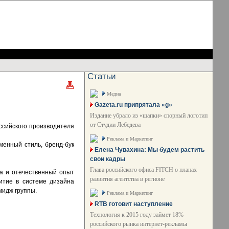
Статьи
Медиа
Gazeta.ru припрятала «g»
Издание убрало из «шапки» спорный логотип
от Студии Лебедева
оссийского производителя
Реклама и Маркетинг
менный стиль, бренд-бук
Елена Чувахина: Мы будем растить
свои кадры
Глава российского офиса FITCH о планах
ва и отечественный опыт
развития агентства в регионе
итие в системе дизайна
мидж группы.
Реклама и Маркетинг
RTB готовит наступление
Технология к 2015 году займет 18%
российского рынка интернет-рекламы