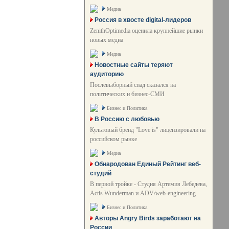
Медиа
Россия в хвосте digital-лидеров
ZenithOptimedia оценила крупнейшие рынки
новых медиа
Медиа
Новостные сайты теряют
аудиторию
Послевыборный спад сказался на
политических и бизнес-СМИ
Бизнес и Политика
В Россию с любовью
Культовый бренд "Love is" лицензировали на
российском рынке
Медиа
Обнародован Единый Рейтинг веб-
студий
В первой тройке - Студия Артемия Лебедева,
Actis Wunderman и ADV/web-engineering
Бизнес и Политика
Авторы Angry Birds заработают на
России