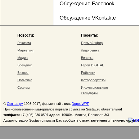
Обсуждение Facebook
Обсуждение VKontakte
Новости:
Проекты:
Реклама
Прямой эфир
Маркетинг
Лицо рынка
Медиа
Визитка
Брендинг
Герои DIGITAL
Бизнес
Рейтинги
Политика
Фоторепортажи
Социум
Индустриальные
стандарты
©
Состав.ру
1998-2017, фирменный стиль
Depot WPF
При использовании материалов портала ссылка на Sostav.ru обязательна!
тел/факс:
+7 (495) 230 0597
адрес:
109004, Москва, Полковая 3/3
Администрация Sostav.ru просит Вас сообщать о всех замеченных технических неп