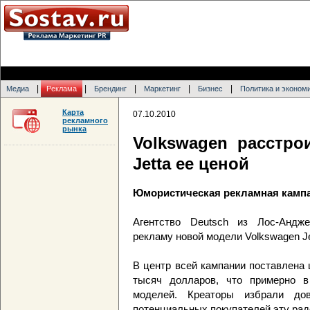
|
|
|
|
|
Медиа
Реклама
Брендинг
Маркетинг
Бизнес
Политика и эконом
Карта
07.10.2010
рекламного
рынка
Volkswagen расстро
Jetta ее ценой
Юмористическая рекламная кампан
Агентство Deutsch из Лос-Андж
рекламу новой модели Volkswagen Je
В центр всей кампании поставлена ц
тысяч долларов, что примерно в
моделей. Креаторы избрали до
потенциальных покупателей эту рад