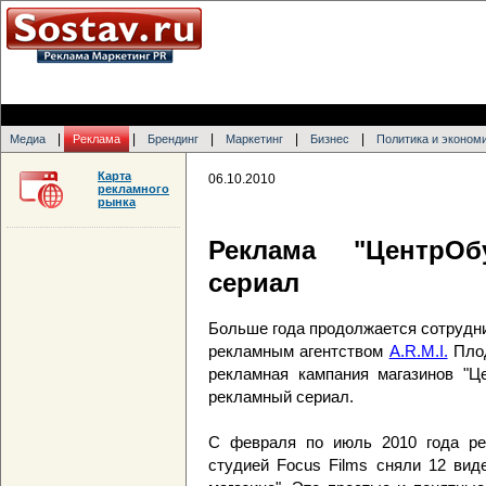
|
|
|
|
|
Медиа
Реклама
Брендинг
Маркетинг
Бизнес
Политика и эконом
Карта
06.10.2010
рекламного
рынка
Реклама "ЦентрОб
сериал
Больше года продолжается сотрудн
рекламным агентством
A.R.M.I.
Плод
рекламная кампания магазинов "Ц
рекламный сериал.
С февраля по июль 2010 года ре
студией Focus Films сняли 12 вид