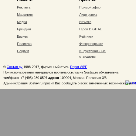
Новости:
Проекты:
Реклама
Прямой эфир
Маркетинг
Лицо рынка
Медиа
Визитка
Брендинг
Герои DIGITAL
Бизнес
Рейтинги
Политика
Фоторепортажи
Социум
Индустриальные
стандарты
©
Состав.ру
1998-2017, фирменный стиль
Depot WPF
При использовании материалов портала ссылка на Sostav.ru обязательна!
тел/факс:
+7 (495) 230 0597
адрес:
109004, Москва, Полковая 3/3
Администрация Sostav.ru просит Вас сообщать о всех замеченных технических неп