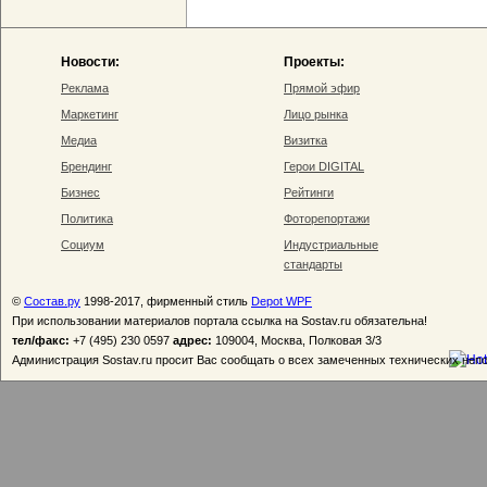
Новости:
Проекты:
Реклама
Прямой эфир
Маркетинг
Лицо рынка
Медиа
Визитка
Брендинг
Герои DIGITAL
Бизнес
Рейтинги
Политика
Фоторепортажи
Социум
Индустриальные
стандарты
©
Состав.ру
1998-2017, фирменный стиль
Depot WPF
При использовании материалов портала ссылка на Sostav.ru обязательна!
тел/факс:
+7 (495) 230 0597
адрес:
109004, Москва, Полковая 3/3
Администрация Sostav.ru просит Вас сообщать о всех замеченных технических неп