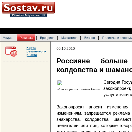
|
|
|
|
|
Медиа
Реклама
Брендинг
Маркетинг
Бизнес
Политика и эконом
Карта
05.10.2010
рекламного
рынка
Россияне больше
колдовства и шаман
Сегодня Госу
законопроект
Иллюстрация с сайта kleo.ru
услуг и магич
Законопроект вносит изменения
изменениям, запрещается реклама 
знахарства, колдовства, шаманс
целителей или лиц, которые говор
методами, если у них нет соотв