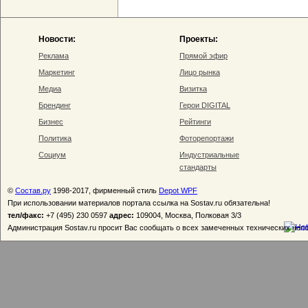
Новости:
Проекты:
Реклама
Прямой эфир
Маркетинг
Лицо рынка
Медиа
Визитка
Брендинг
Герои DIGITAL
Бизнес
Рейтинги
Политика
Фоторепортажи
Социум
Индустриальные
стандарты
©
Состав.ру
1998-2017, фирменный стиль
Depot WPF
При использовании материалов портала ссылка на Sostav.ru обязательна!
тел/факс:
+7 (495) 230 0597
адрес:
109004, Москва, Полковая 3/3
Администрация Sostav.ru просит Вас сообщать о всех замеченных технических неп