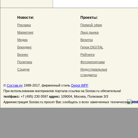
Новости:
Проекты:
Реклама
Прямой эфир
Маркетинг
Лицо рынка
Медиа
Визитка
Брендинг
Герои DIGITAL
Бизнес
Рейтинги
Политика
Фоторепортажи
Социум
Индустриальные
стандарты
©
Состав.ру
1998-2017, фирменный стиль
Depot WPF
При использовании материалов портала ссылка на Sostav.ru обязательна!
тел/факс:
+7 (495) 230 0597
адрес:
109004, Москва, Полковая 3/3
Администрация Sostav.ru просит Вас сообщать о всех замеченных технических неп