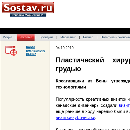
|
|
|
|
|
Медиа
Реклама
Брендинг
Маркетинг
Бизнес
Политика и эконом
Карта
04.10.2010
рекламного
рынка
Пластический хир
грудью
Креативщики из Вены утвержд
технологиями
Популярность креативных визиток н
канадские дизайнеры создали
визит
еще раньше в ходу нередко были ви
визитки-зубочистки
.
Казалось, перепробованы все подх