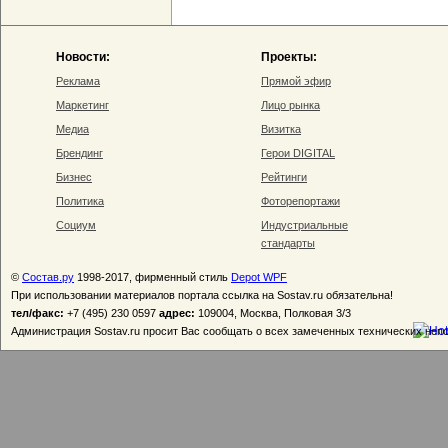
Новости:
Проекты:
Реклама
Прямой эфир
Маркетинг
Лицо рынка
Медиа
Визитка
Брендинг
Герои DIGITAL
Бизнес
Рейтинги
Политика
Фоторепортажи
Социум
Индустриальные
стандарты
©
Состав.ру
1998-2017, фирменный стиль
Depot WPF
При использовании материалов портала ссылка на Sostav.ru обязательна!
тел/факс:
+7 (495) 230 0597
адрес:
109004, Москва, Полковая 3/3
Администрация Sostav.ru просит Вас сообщать о всех замеченных технических неп