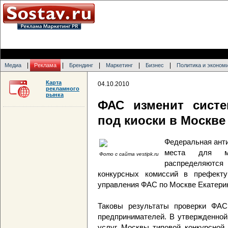
|
|
|
|
|
Медиа
Реклама
Брендинг
Маркетинг
Бизнес
Политика и эконом
Карта
04.10.2010
рекламного
рынка
ФАС изменит систе
под киоски в Москве
Федеральная анти
места для ме
Фото с сайта vestipk.ru
распределяются
конкурсных комиссий в префекту
управления ФАС по Москве Екатери
Таковы результаты проверки ФАС
предпринимателей. В утвержденной
услуг Москвы типовой конкурсной 