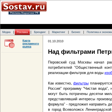
|
|
|
|
|
Медиа
Реклама
Брендинг
Маркетинг
Бизнес
Политика и эконом
Карта
01.10.2010
рекламного
рынка
Над фильтрами Петри
Перовский суд Москвы начал ра
потребителей "Общественный конт
реализации фильтров для воды
изо
Как известно,
фильтры
планируется
Россия" программу "Чистая вода",
могут быть потрачены десятки мил
представлявший интересы производ
формула" - предложил направить де
в город Всеволожск Ленинградской