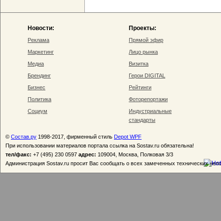
Новости:
Проекты:
Реклама
Прямой эфир
Маркетинг
Лицо рынка
Медиа
Визитка
Брендинг
Герои DIGITAL
Бизнес
Рейтинги
Политика
Фоторепортажи
Социум
Индустриальные
стандарты
©
Состав.ру
1998-2017, фирменный стиль
Depot WPF
При использовании материалов портала ссылка на Sostav.ru обязательна!
тел/факс:
+7 (495) 230 0597
адрес:
109004, Москва, Полковая 3/3
Администрация Sostav.ru просит Вас сообщать о всех замеченных технических неп