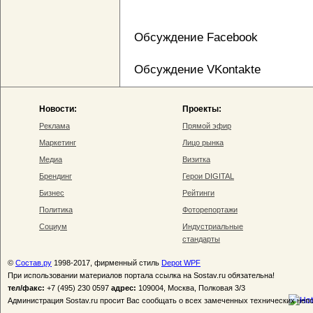
Обсуждение Facebook
Обсуждение VKontakte
Новости:
Проекты:
Реклама
Прямой эфир
Маркетинг
Лицо рынка
Медиа
Визитка
Брендинг
Герои DIGITAL
Бизнес
Рейтинги
Политика
Фоторепортажи
Социум
Индустриальные
стандарты
©
Состав.ру
1998-2017, фирменный стиль
Depot WPF
При использовании материалов портала ссылка на Sostav.ru обязательна!
тел/факс:
+7 (495) 230 0597
адрес:
109004, Москва, Полковая 3/3
Администрация Sostav.ru просит Вас сообщать о всех замеченных технических неп