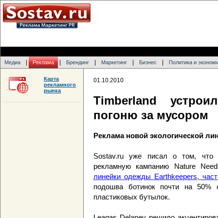
|
|
|
|
|
Медиа
Реклама
Брендинг
Маркетинг
Бизнес
Политика и эконом
Карта
01.10.2010
рекламного
рынка
Timberland устро
погоню за мусором
Реклама новой экологической ли
Sostav.ru уже писал о том, что 
рекламную кампанию Nature Nee
линейки одежды Earthkeepers, час
подошва ботинок почти на 50% 
пластиковых бутылок.
Leagas Delaney решило акцентиров