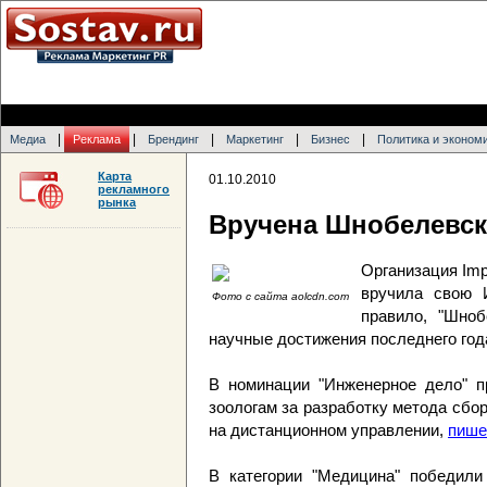
|
|
|
|
|
Медиа
Реклама
Брендинг
Маркетинг
Бизнес
Политика и эконом
Карта
01.10.2010
рекламного
рынка
Вручена Шнобелевск
Организация Imp
вручила свою И
Фото с сайта aolcdn.com
правило, "Шно
научные достижения последнего год
В номинации "Инженерное дело" п
зоологам за разработку метода сбо
на дистанционном управлении,
пише
В категории "Медицина" победили