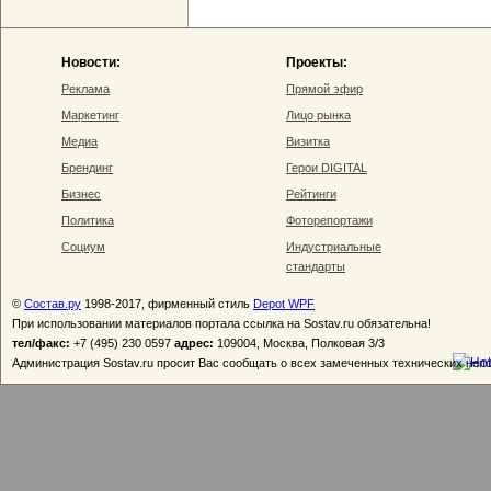
Новости:
Проекты:
Реклама
Прямой эфир
Маркетинг
Лицо рынка
Медиа
Визитка
Брендинг
Герои DIGITAL
Бизнес
Рейтинги
Политика
Фоторепортажи
Социум
Индустриальные
стандарты
©
Состав.ру
1998-2017, фирменный стиль
Depot WPF
При использовании материалов портала ссылка на Sostav.ru обязательна!
тел/факс:
+7 (495) 230 0597
адрес:
109004, Москва, Полковая 3/3
Администрация Sostav.ru просит Вас сообщать о всех замеченных технических неп