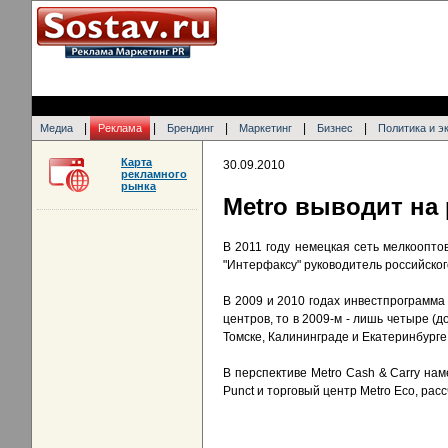
|
|
|
|
|
Медиа
Реклама
Брендинг
Маркетинг
Бизнес
Политика и э
Карта
30.09.2010
рекламного
рынка
Metro выводит на
В 2011 году немецкая сеть мелкоопто
"Интерфаксу" руководитель российског
В 2009 и 2010 годах инвестпрограмма 
центров, то в 2009-м - лишь четыре (
Томске, Калининграде и Екатеринбурге
В перспективе Metro Cash & Carry на
Punct и торговый центр Metro Eco, ра