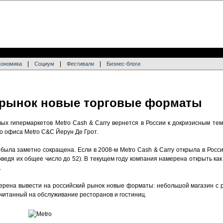
|
|
|
кономика
Социум
Фестивали
Бизнес-блоги
 рынок новые торговые форматы
вых гипермаркетов Metro Cash & Carry вернется в России к докризисным те
о офиса Metro C&C Йерун Де Грот.
была заметно сокращена. Если в 2008-м Metro Cash & Carry открыла в Росс
доведя их общее число до 52). В текущем году компания намерена открыть как
.
мерена вывести на российский рынок новые форматы: небольшой магазин с 
ссчитанный на обслуживание ресторанов и гостиниц.