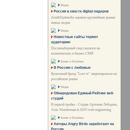
Медиа
Россия в хвосте digital-лидеров
ZenithOptimedia оценила крупнейшие рынки
новых медиа
Медиа
Новостные сайты теряют
аудиторию
Послевыборный спад сказался на
политических и бизнес-СМИ
Бизнес и Политика
В Россию с любовью
Культовый бренд "Love is" лицензировали на
российском рынке
Медиа
Обнародован Единый Рейтинг веб-
студий
В первой тройке - Студия Артемия Лебедева,
Actis Wunderman и ADV/web-engineering
Бизнес и Политика
Авторы Angry Birds заработают на
России