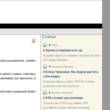
Статьи
Медиа
Gazeta.ru припрятала «g»
Издание убрало из «шапки» спорный логотип
от Студии Лебедева
мпам расширения, заявил
Реклама и Маркетинг
Елена Чувахина: Мы будем растить
ии девять новых торговых
свои кадры
 минимум три магазина: в
Глава российского офиса FITCH о планах
развития агентства в регионе
рабочим названием Metro
Реклама и Маркетинг
RTB готовит наступление
Технология к 2015 году займет 18%
российского рынка интернет-рекламы