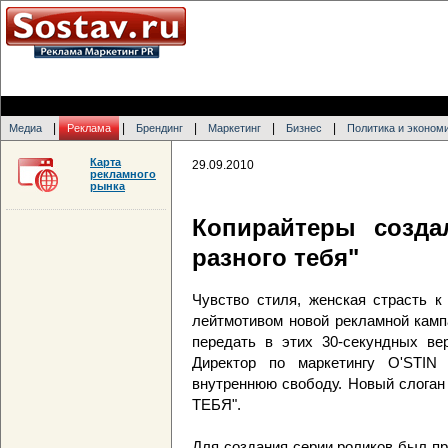
|
|
|
|
|
Медиа
Реклама
Брендинг
Маркетинг
Бизнес
Политика и эконом
Карта
29.09.2010
рекламного
рынка
Копирайтеры созда
разного тебя"
Чувство стиля, женская страсть к
лейтмотивом новой рекламной камп
передать в этих 30-секундных вер
Директор по маркетингу O'STIN
внутреннюю свободу. Новый слога
ТЕБЯ".
Для создания серии роликов был при