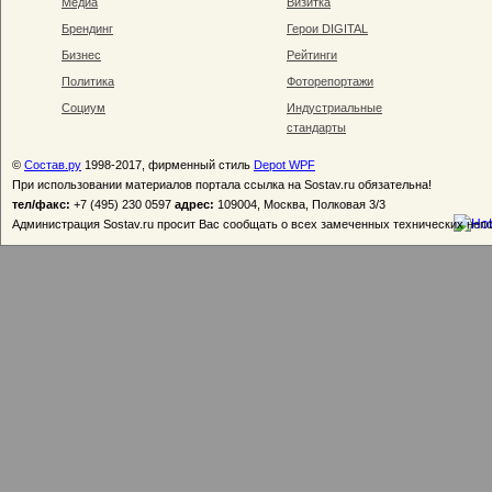
Медиа
Визитка
Брендинг
Герои DIGITAL
Бизнес
Рейтинги
Политика
Фоторепортажи
Социум
Индустриальные
стандарты
©
Состав.ру
1998-2017, фирменный стиль
Depot WPF
При использовании материалов портала ссылка на Sostav.ru обязательна!
тел/факс:
+7 (495) 230 0597
адрес:
109004, Москва, Полковая 3/3
Администрация Sostav.ru просит Вас сообщать о всех замеченных технических неп