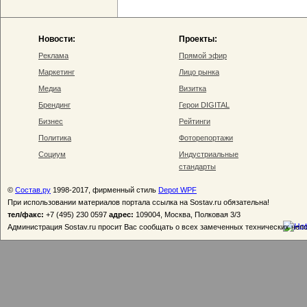
Новости:
Проекты:
Реклама
Прямой эфир
Маркетинг
Лицо рынка
Медиа
Визитка
Брендинг
Герои DIGITAL
Бизнес
Рейтинги
Политика
Фоторепортажи
Социум
Индустриальные
стандарты
©
Состав.ру
1998-2017, фирменный стиль
Depot WPF
При использовании материалов портала ссылка на Sostav.ru обязательна!
тел/факс:
+7 (495) 230 0597
адрес:
109004, Москва, Полковая 3/3
Администрация Sostav.ru просит Вас сообщать о всех замеченных технических неп