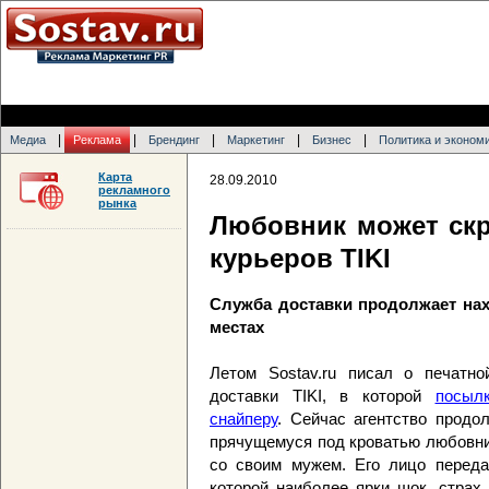
|
|
|
|
|
Медиа
Реклама
Брендинг
Маркетинг
Бизнес
Политика и эконом
Карта
28.09.2010
рекламного
рынка
Любовник может скр
курьеров TIKI
Служба доставки продолжает на
местах
Летом Sostav.ru писал о печатно
доставки TIKI, в которой
посыл
снайперу
. Сейчас агентство продо
прячущемуся под кроватью любовник
со своим мужем. Его лицо переда
которой наиболее ярки шок, страх