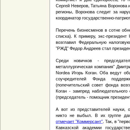
Сергей Неверов, Татьяна Воронова 
регионы, Воронова следит за нару
координатор государственно-патриот
Перечень бизнесменов в сотне обн
списка). К примеру, экс-президен
возглавил Федеральную налогову
"РЖД" Федор Андреев стал президен
Среди новичков - председате
металлургическая компания" Дмитр
Nordea Игорь Коган. Оба ведут об
соучредителей Фонда поддерж
(попечительский совет фонда возг
Коган - зампред наблюдательного
(председатель - помощник президен
А вот из представителей науки, 
никто не выбыл. В их группе да
отмечает "Коммерсант"
. Так, в "пер
Кавказской академии государст