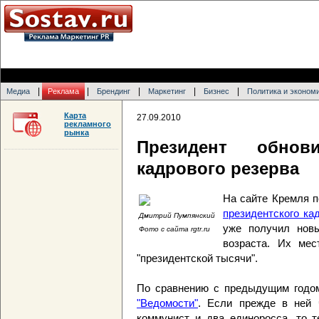
|
|
|
|
|
Медиа
Реклама
Брендинг
Маркетинг
Бизнес
Политика и эконом
Карта
27.09.2010
рекламного
рынка
Президент обнов
кадрового резерва
На сайте Кремля 
президентского ка
Дмитрий Пумпянский
уже получил новы
Фото с сайта rgtr.ru
возраста. Их мес
"президентской тысячи".
По сравнению с предыдущим годом
"Ведомости"
. Если прежде в ней 
коммунист и два единоросса, то т