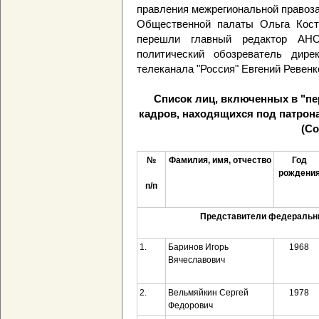
правления межрегиональной правоза
Общественной палаты Ольга Кости
перешли главный редактор АНО
политический обозреватель дире
телеканала "Россия" Евгений Ревенк
Список лиц, включенных в "пе
кадров, находящихся под патрон
(Со
№
Фамилия, имя, отчество
Год
рождени
п/п
Представители федеральны
1.
Баринов Игорь
1968
Вячеславович
2.
Вельмяйкин Сергей
1978
Федорович