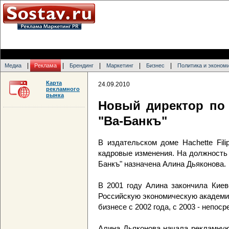
|
|
|
|
|
Медиа
Реклама
Брендинг
Маркетинг
Бизнес
Политика и эконом
Карта
24.09.2010
рекламного
рынка
Новый директор по
"Ва-Банкъ"
В издательском доме Hachette Fil
кадровые изменения. На должность
Банкъ" назначена Алина Дьяконова.
В 2001 году Алина закончила Киевс
Российскую экономическую академи
бизнесе с 2002 года, с 2003 - непос
Алина Дьяконова начала рекламную