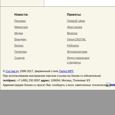
Новости:
Проекты:
Реклама
Прямой эфир
Маркетинг
Лицо рынка
Медиа
Визитка
Брендинг
Герои DIGITAL
Бизнес
Рейтинги
Политика
Фоторепортажи
Социум
Индустриальные
стандарты
©
Состав.ру
1998-2017, фирменный стиль
Depot WPF
При использовании материалов портала ссылка на Sostav.ru обязательна!
тел/факс:
+7 (495) 230 0597
адрес:
109004, Москва, Полковая 3/3
Администрация Sostav.ru просит Вас сообщать о всех замеченных технических неп