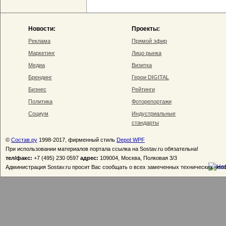
Новости:
Проекты:
Реклама
Прямой эфир
Маркетинг
Лицо рынка
Медиа
Визитка
Брендинг
Герои DIGITAL
Бизнес
Рейтинги
Политика
Фоторепортажи
Социум
Индустриальные
стандарты
©
Состав.ру
1998-2017, фирменный стиль
Depot WPF
При использовании материалов портала ссылка на Sostav.ru обязательна!
тел/факс:
+7 (495) 230 0597
адрес:
109004, Москва, Полковая 3/3
Администрация Sostav.ru просит Вас сообщать о всех замеченных технических неп