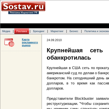
|
|
|
|
|
Медиа
Реклама
Брендинг
Маркетинг
Бизнес
Политика и эконом
Карта
24.09.2010
рекламного
рынка
Крупнейшая сеть
обанкротилась
Крупнейшая в США сеть по прокату
американский суд по делам о банкро
банкротом. На сегодняшний день а
долларов, в то время как пасси
долларов.
Представители Blockbuster заявил
реструктуризации. "Чтобы сохранит
мы изменим саму структуру комп