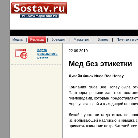
|
|
|
|
|
Медиа
Реклама
Брендинг
Маркетинг
Бизнес
Политика и э
Карта
22.09.2010
рекламного
рынка
Мед без этикетки
Дизайн банок Nude Bee Honey
Компания Nude Bee Honey была отк
Партнеры решили заняться поставко
пчеловодами, которые предоставляют
мере уникальной и выходящей ограни
Дизайн упаковки меда столь же прос
исчерпывающей надписью и крышка с 
привлечь внимание потребителей, все-