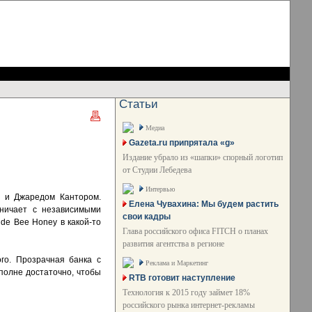
Статьи
Медиа
Gazeta.ru припрятала «g»
Издание убрало из «шапки» спорный логотип
от Студии Лебедева
Интервью
 и Джаредом Кантором.
Елена Чувахина: Мы будем растить
дничает с независимыми
свои кадры
de Bee Honey в какой-то
Глава российского офиса FITCH о планах
развития агентства в регионе
ого. Прозрачная банка с
Реклама и Маркетинг
полне достаточно, чтобы
RTB готовит наступление
Технология к 2015 году займет 18%
российского рынка интернет-рекламы