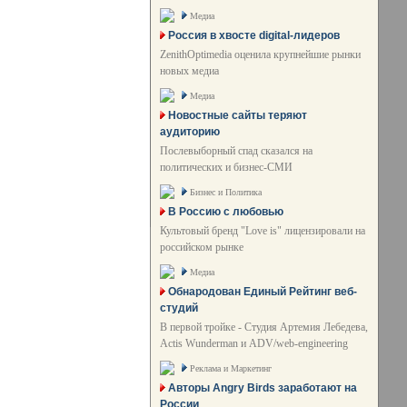
Медиа
Россия в хвосте digital-лидеров
ZenithOptimedia оценила крупнейшие рынки
новых медиа
Медиа
Новостные сайты теряют
аудиторию
Послевыборный спад сказался на
политических и бизнес-СМИ
Бизнес и Политика
В Россию с любовью
Культовый бренд "Love is" лицензировали на
российском рынке
Медиа
Обнародован Единый Рейтинг веб-
студий
В первой тройке - Студия Артемия Лебедева,
Actis Wunderman и ADV/web-engineering
Реклама и Маркетинг
Авторы Angry Birds заработают на
России