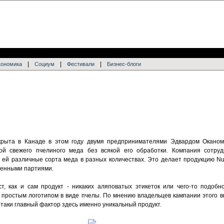
|
|
|
кономика
Социум
Фестивали
Бизнес-блоги
рыта в Канаде в этом году двумя предпринимателями Эдвардом Оканом
й свежего пчелиного меда без всякой его обработки. Компания сотру
 ей различные сорта меда в разных количествах. Это делает продукцию Nu
ченными партиями.
т, как и сам продукт - никаких аляповатых этикеток или чего-то подобн
простым логотипом в виде пчелы. По мнению владельцев кампании этого в
таки главный фактор здесь именно уникальный продукт.