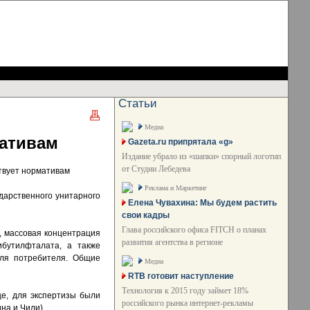
Статьи
Медиа
мативам
Gazeta.ru припрятала «g»
Издание убрало из «шапки» спорный логотип
от Студии Лебедева
ствует нормативам
Реклама и Маркетинг
дарственного унитарного
Елена Чувахина: Мы будем растить
свои кадры
Глава российского офиса FITCH о планах
е, массовая концентрация
развития агентства в регионе
ибутилфталата, а также
ля потребителя. Общие
Медиа
RTB готовит наступление
Технология к 2015 году займет 18%
це, для экспертизы были
российского рынка интернет-рекламы
на и Чили).