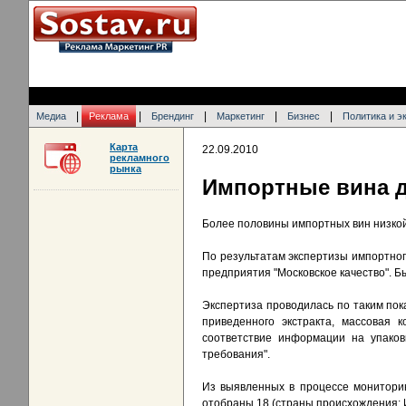
|
|
|
|
|
Медиа
Реклама
Брендинг
Маркетинг
Бизнес
Политика и э
Карта
22.09.2010
рекламного
рынка
Импортные вина д
Более половины импортных вин низкой 
По результатам экспертизы импортног
предприятия "Московское качество". 
Экспертиза проводилась по таким пока
приведенного экстракта, массовая 
соответствие информации на упако
требования".
Из выявленных в процессе мониторин
отобраны 18 (страны происхождения: И