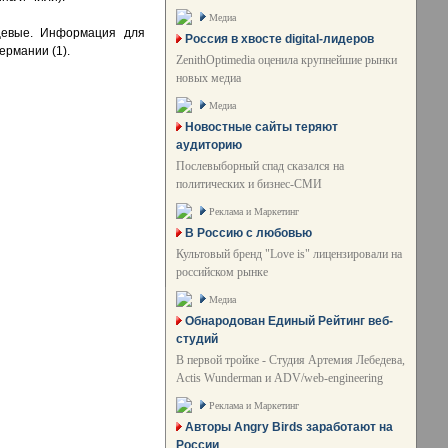
Медиа
щевые. Информация для
Россия в хвосте digital-лидеров
ермании (1).
ZenithOptimedia оценила крупнейшие рынки
новых медиа
Медиа
Новостные сайты теряют
аудиторию
Послевыборный спад сказался на
политических и бизнес-СМИ
Реклама и Маркетинг
В Россию с любовью
Культовый бренд "Love is" лицензировали на
российском рынке
Медиа
Обнародован Единый Рейтинг веб-
студий
В первой тройке - Студия Артемия Лебедева,
Actis Wunderman и ADV/web-engineering
Реклама и Маркетинг
Авторы Angry Birds заработают на
России