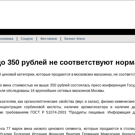
|
|
|
кономика
Социум
Фестивали
Бизнес-блоги
о 350 рублей не соответствуют нор
ценовой категории, которые продаются в московских магазинах, не соответ
о вина стоимостью не выше 350 рублей состоялась пресс-конференция Госу
Были обследованы 16 крупнейших сетевых магазинов Москвы.
зателям, как органолептические свойства (вкус и запах), физико-химически
концентрация сорбиновой кислоты, наличие ароматизатора и наличие д
вке требованиям ГОСТ Р 51074-2003 "Продукты пищевые. Информация д
га 77 марок вина низкого ценового сегмента, которые продаются в столи
талия, Болгария, Испания, Франция, Венгрия, Германия, Македония, Аргенти