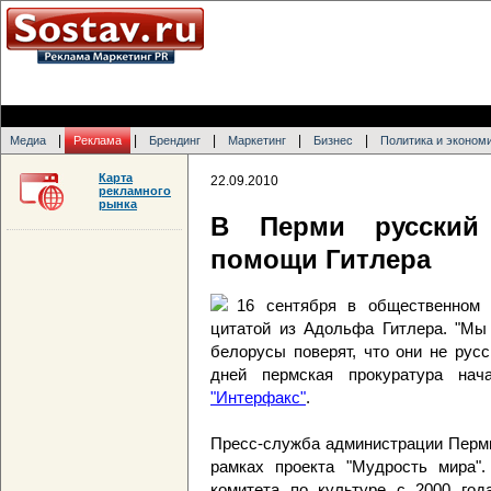
|
|
|
|
|
Медиа
Реклама
Брендинг
Маркетинг
Бизнес
Политика и эконом
Карта
22.09.2010
рекламного
рынка
В Перми русский
помощи Гитлера
16 сентября в общественном 
цитатой из Адольфа Гитлера. "Мы 
белорусы поверят, что они не русс
дней пермская прокуратура нач
"Интерфакс"
.
Пресс-служба администрации Перми
рамках проекта "Мудрость мира".
комитета по культуре с 2000 год