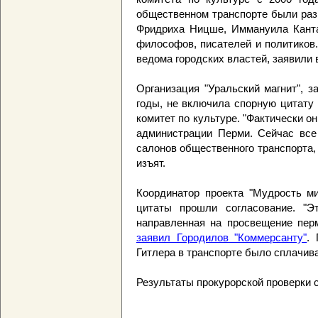
общественном транспорте были раз
Фридриха Ницше, Иммануила Канта,
философов, писателей и политиков
ведома городских властей, заявили 
Организация "Уральский магнит", 
годы, не включила спорную цитату 
комитет по культуре. "Фактически о
администрации Перми. Сейчас все
салонов общественного транспорта, 
изъят.
Координатор проекта "Мудрость ми
цитаты прошли согласование. "Э
направленная на просвещение перм
заявил Городилов "Коммерсанту"
.
Гитлера в транспорте было сплачива
Результаты прокурорской проверки с