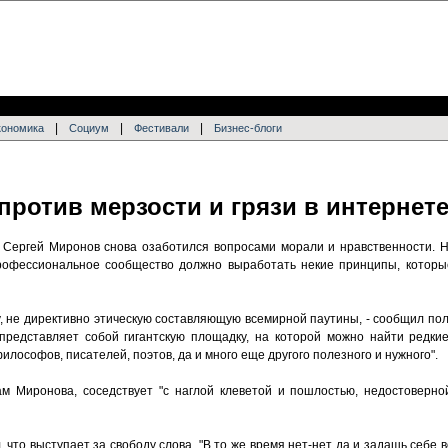
|
|
|
кономика
Социум
Фестивали
Бизнес-блоги
против мерзости и грязи в интернет
Сергей Миронов снова озаботился вопросами морали и нравственности. На
профессиональное сообщество должно выработать некие принципы, которы
ху, не директивно этическую составляющую всемирной паутины, - сообщил пол
представляет собой гигантскую площадку, на которой можно найти редки
лософов, писателей, поэтов, да и много еще другого полезного и нужного".
вам Миронова, соседствует "с наглой клеветой и пошлостью, недостоверн
что выступает за свободу слова. "В то же время нет-нет да и задашь себе во