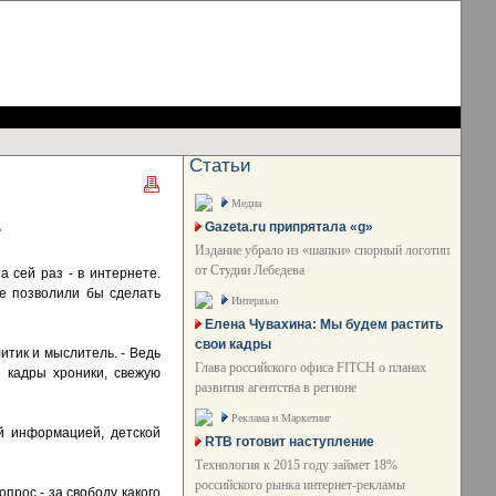
Статьи
Медиа
е
Gazeta.ru припрятала «g»
Издание убрало из «шапки» спорный логотип
от Студии Лебедева
 сей раз - в интернете.
е позволили бы сделать
Интервью
Елена Чувахина: Мы будем растить
свои кадры
итик и мыслитель. - Ведь
Глава российского офиса FITCH о планах
е кадры хроники, свежую
развития агентства в регионе
Реклама и Маркетинг
ой информацией, детской
RTB готовит наступление
Технология к 2015 году займет 18%
российского рынка интернет-рекламы
прос - за свободу какого