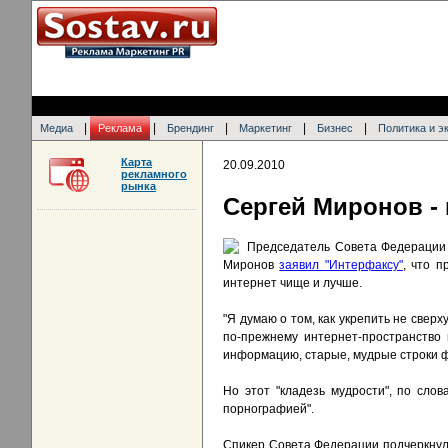
|
|
|
|
|
Медиа
Реклама
Брендинг
Маркетинг
Бизнес
Политика и э
Карта
20.09.2010
рекламного
рынка
Сергей Миронов - 
Председатель Совета Федерации 
Миронов
заявил "Интерфаксу"
, что 
интернет чище и лучше.
"Я думаю о том, как укрепить не свер
по-прежнему интернет-пространство 
информацию, старые, мудрые строки фи
Но этот "кладезь мудрости", по сло
порнографией".
Спикер Совета Федерации подчеркнул, 