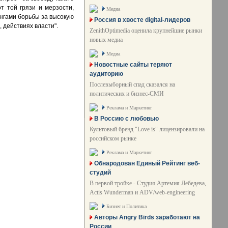
т той грязи и мерзости,
Медиа
унгами борьбы за высокую
Россия в хвосте digital-лидеров
 действиях власти".
ZenithOptimedia оценила крупнейшие рынки
новых медиа
Медиа
Новостные сайты теряют
аудиторию
Послевыборный спад сказался на
политических и бизнес-СМИ
Реклама и Маркетинг
В Россию с любовью
Культовый бренд "Love is" лицензировали на
российском рынке
Реклама и Маркетинг
Обнародован Единый Рейтинг веб-
студий
В первой тройке - Студия Артемия Лебедева,
Actis Wunderman и ADV/web-engineering
Бизнес и Политика
Авторы Angry Birds заработают на
России