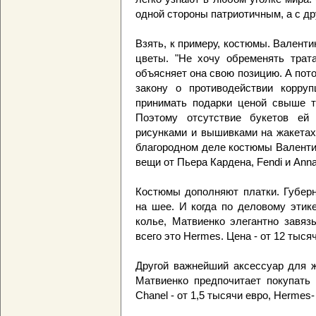
одной стороны патриотичным, а с др
Взять, к примеру, костюмы. Валенти
цветы. "Не хочу обременять трата
объясняет она свою позицию. А пото
закону о противодействии корру
принимать подарки ценой свыше тр
Поэтому отсутствие букетов ей 
рисунками и вышивками на жакетах
благородном деле костюмы Валенти
вещи от Пьера Кардена, Fendi и Anna 
Костюмы дополняют платки. Губерн
на шее. И когда по деловому этик
колье, Матвиенко элегантно завяз
всего это Hermes. Цена - от 12 тыся
Другой важнейший аксессуар для ж
Матвиенко предпочитает покупать 
Chanel - от 1,5 тысячи евро, Hermes-