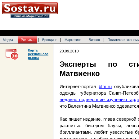
|
|
|
|
|
Медиа
Реклама
Брендинг
Маркетинг
Бизнес
Политика и эконом
Карта
20.09.2010
рекламного
рынка
Эксперты по ст
Матвиенко
Интернет-портал
bfm.ru
опубликова
одежды губернатора Санкт-Петерб
недавно подвергшие изучению гар
что Валентина Матвиенко одевается
Как пишет издание, глава северной
расшитые бисером блузы, леоп
бриллиантами, любит увесистые бр
легко узнают в любом уголке мира.