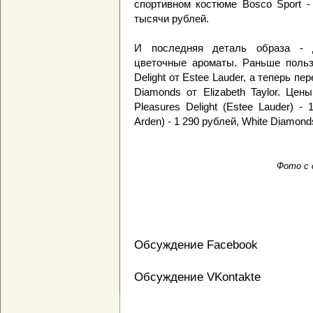
спортивном костюме Bosco Sport -
тысячи рублей.
И последняя деталь образа - д
цветочные ароматы. Раньше пользо
Delight от Estee Lauder, а теперь пе
Diamonds от Elizabeth Taylor. Цен
Pleasures Delight (Estee Lauder) -
Arden) - 1 290 рублей, White Diamonds
Фото с 
Обсуждение Facebook
Обсуждение VKontakte