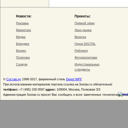
Новости:
Проекты:
Реклама
Прямой эфир
Маркетинг
Лицо рынка
Медиа
Визитка
Брендинг
Герои DIGITAL
Бизнес
Рейтинги
Политика
Фоторепортажи
Социум
Индустриальные
стандарты
©
Состав.ру
1998-2017, фирменный стиль
Depot WPF
При использовании материалов портала ссылка на Sostav.ru обязательна!
тел/факс:
+7 (495) 230 0597
адрес:
109004, Москва, Полковая 3/3
Администрация Sostav.ru просит Вас сообщать о всех замеченных технических неп