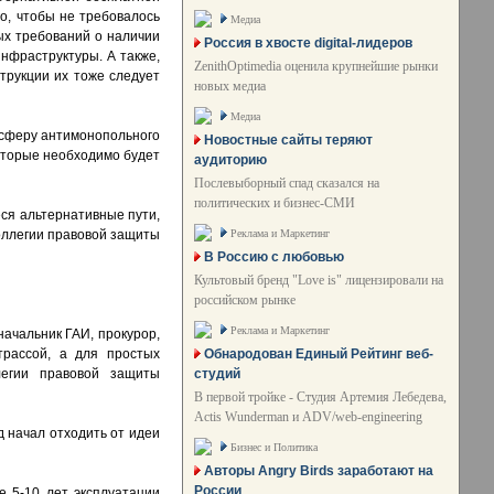
го, чтобы не требовалось
Медиа
ых требований о наличии
Россия в хвосте digital-лидеров
нфраструктуры. А также,
ZenithOptimedia оценила крупнейшие рынки
трукции их тоже следует
новых медиа
Медиа
 сферу антимонопольного
Новостные сайты теряют
оторые необходимо будет
аудиторию
Послевыборный спад сказался на
политических и бизнес-СМИ
ся альтернативные пути,
Реклама и Маркетинг
Коллегии правовой защиты
В Россию с любовью
Культовый бренд "Love is" лицензировали на
российском рынке
Реклама и Маркетинг
начальник ГАИ, прокурор,
Обнародован Единый Рейтинг веб-
трассой, а для простых
студий
легии правовой защиты
В первой тройке - Студия Артемия Лебедева,
Actis Wunderman и ADV/web-engineering
 начал отходить от идеи
Бизнес и Политика
Авторы Angry Birds заработают на
России
е 5-10 лет эксплуатации