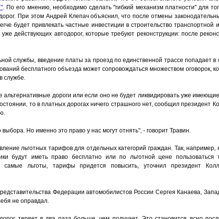
"
. По его мнению, необходимо сделать "гибкий механизм платности" для то
дорог. При этом Андрей Клепач объяснил, что после отмены законодательн
егче будет привлекать частные инвестиции в строительство транспортной и
 уже действующих автодорог, которые требуют реконструкции: после реконс
ной службы, введение платы за проезд по единственной трассе попадает в
бований бесплатного объезда может сопровождаться множеством оговорок, к
в службе.
е альтернативные дороги или если оно не будет ликвидировать уже имеющие
остоянии, то в платных дорогах ничего страшного нет, сообщил президент 
ю.
выбора. Но именно это право у нас могут отнять", - говорит Травин.
вление льготных тарифов для отдельных категорий граждан. Так, например, 
ки будут иметь право бесплатно или по льготной цене пользоваться 
ти самые льготы, тарифы придется повысить, уточнил президент Кол
представительства Федерации автомобилистов России Сергея Канаева, Запад
себя не оправдал.
дорог теряет в два раза больше, чем получает. Это становится ясно посл