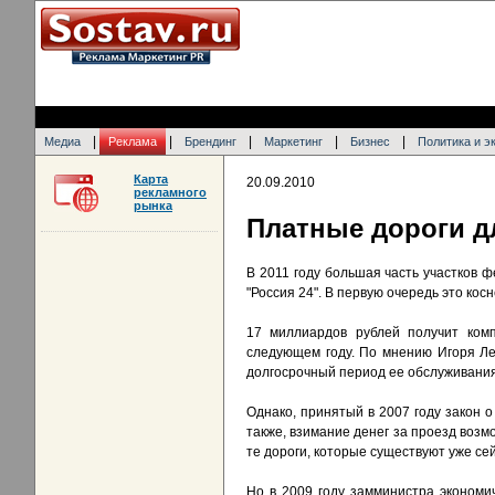
|
|
|
|
|
Медиа
Реклама
Брендинг
Маркетинг
Бизнес
Политика и э
Карта
20.09.2010
рекламного
рынка
Платные дороги д
В 2011 году большая часть участков 
"Россия 24". В первую очередь это кос
17 миллиардов рублей получит комп
следующем году. По мнению Игоря Ле
долгосрочный период ее обслуживания
Однако, принятый в 2007 году закон 
также, взимание денег за проезд возм
те дороги, которые существуют уже се
Но в 2009 году замминистра экономи