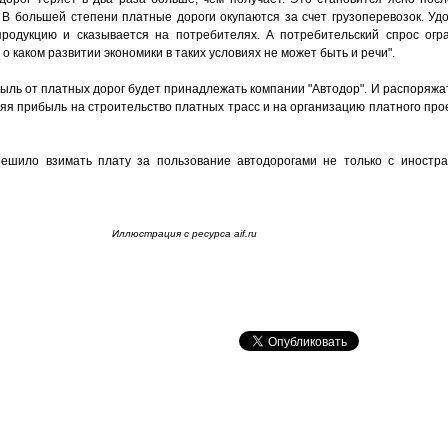
 - В большей степени платные дороги окупаются за счет грузоперевозок. У
родукцию и сказывается на потребителях. А потребительский спрос огра
 каком развитии экономики в таких условиях не может быть и речи".
ибыль от платных дорог будет принадлежать компании "Автодор". И распоряж
яя прибыль на строительство платных трасс и на организацию платного про
решило взимать плату за пользование автодорогами не только с иностра
Иллюстрация с ресурса aif.ru