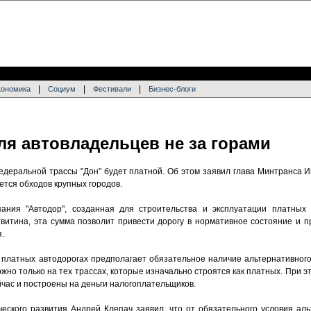
|
|
|
кономика
Социум
Фестивали
Бизнес-блоги
ля автовладельцев не за горами
федеральной трассы "Дон" будет платной. Об этом заявил глава Минтранса 
нется обходов крупных городов.
ания "Автодор", созданная для строительства и эксплуатации платных 
витина, эта сумма позволит привести дорогу в нормативное состояние и п
.
о платных автодорогах предполагает обязательное наличие альтернативного
ожно только на тех трассах, которые изначально строятся как платных. При 
йчас и построены на деньги налогоплательщиков.
ческого развития Андрей Клепач заявил, что от обязательного условия ал