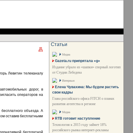
Статьи
Медиа
Gazeta.ru припрятала «g»
Издание убрало из «шапки» спорный логотип
от Студии Лебедева
Игорь Левитин телеканалу
Интервью
Елена Чувахина: Мы будем растить
автомобильных дорог, в
свои кадры
ригласить операторов на
Глава российского офиса FITCH о планах
развития агентства в регионе
 бесплатного объезда. А
Медиа
этом оставив бесплатными
RTB готовит наступление
Технология к 2015 году займет 18%
российского рынка интернет-рекламы
ьтернативной бесплатной