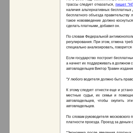
трассы следует отказаться,
пишет "НГ
наличия альтернативных бесплатных 
бесплатного объезда правительству л
такое нововведение должно коснуться
сделать платными, добавил он.
По словам Федеральной антимонополь
регулирования. При этом, отмена тре
специально анализировать, говорится 
Если государство построит бесплатны
а начнет их поддерживать в должном с
автовладельцев Виктор Травин издани
"У любого водителя должно быть право 
К этому следует отнести еще и устано
местные судьи, их семьи и помощни
автовладельцев, чтобы окупить э
автовладельцев.
По словам руководителя московского 
платности проезда. Проезд за деньги 
"Экономика после введения платных 