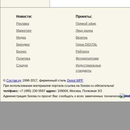
Новости:
Проекты:
Реклама
Прямой эфир
Маркетинг
Лицо рынка
Медиа
Визитка
Брендинг
Герои DIGITAL
Бизнес
Рейтинги
Политика
Фоторепортажи
Социум
Индустриальные
стандарты
©
Состав.ру
1998-2017, фирменный стиль
Depot WPF
При использовании материалов портала ссылка на Sostav.ru обязательна!
тел/факс:
+7 (495) 230 0597
адрес:
109004, Москва, Полковая 3/3
Администрация Sostav.ru просит Вас сообщать о всех замеченных технических неп