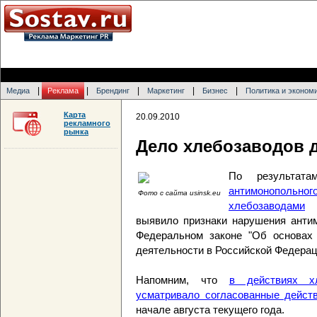
|
|
|
|
|
Медиа
Реклама
Брендинг
Маркетинг
Бизнес
Политика и эконом
Карта
20.09.2010
рекламного
рынка
Дело хлебозаводов 
По результат
антимонопол
Фото с сайта usinsk.eu
хлебозаводами
М
выявило признаки нарушения анти
Федеральном законе "Об основах г
деятельности в Российской Федераци
Напомним, что
в действиях х
усматривало согласованные дейст
начале августа текущего года.