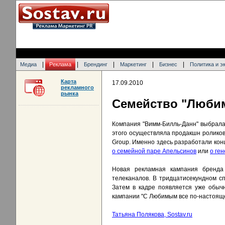
|
|
|
|
|
Медиа
Реклама
Брендинг
Маркетинг
Бизнес
Политика и э
Карта
17.09.2010
рекламного
рынка
Cемейство "Любим
Компания "Вимм-Билль-Данн" выбрала 
этого осуществляла продакшн роликов.
Group. Именно здесь разработали кон
o семейной паре Апельсинов
или
о ге
Новая рекламная кампания бренда
телеканалов. В тридцатисекундном сп
Затем в кадре появляется уже обычн
кампании "С Любимым все по-настоящ
Татьяна Полякова, Sostav.ru