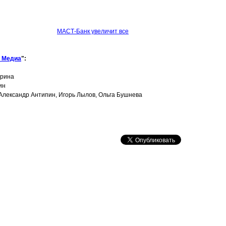
МАСТ-Банк увеличит все
 Медиа
":
арина
ин
 Александр Антипин, Игорь Лылов, Ольга Бушнева