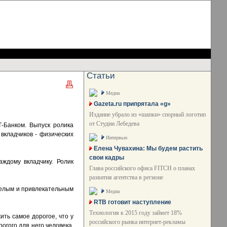
Статьи
Медиа
Gazeta.ru припрятала «g»
Издание убрало из «шапки» спорный логотип
от Студии Лебедева
-Банком. Выпуск ролика
вкладчиков - физических
Интервью
Елена Чувахина: Мы будем растить
свои кадры
ждому вкладчику. Ролик
Глава российского офиса FITCH о планах
развития агентства в регионе
селым и привлекательным
Медиа
RTB готовит наступление
Технология к 2015 году займет 18%
ить самое дорогое, что у
российского рынка интернет-рекламы
огого для него человека,