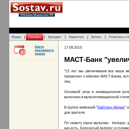
|
|
|
|
|
Медиа
Реклама
Брендинг
Маркетинг
Бизнес
Политика и э
Карта
17.09.2010
рекламного
рынка
МАСТ-Банк "увели
"15 лет мы увеличиваем все ваши вк
приурочен к юбилею МАСТ-Банка, кото
лиц.
Основной упор в анимационном роли
выполнен в мультипликационной стили
В группе компаний "
Лайтхаус Медиа
",
для зрителя.
По сюжету герои мультика - белорус, 
них есть. Бородатый белорус в соломе