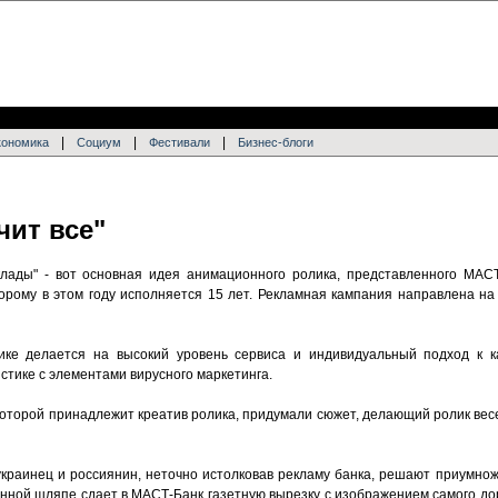
|
|
|
кономика
Социум
Фестивали
Бизнес-блоги
чит все"
лады" - вот основная идея анимационного ролика, представленного МАСТ
рому в этом году исполняется 15 лет. Рекламная кампания направлена на 
ке делается на высокий уровень сервиса и индивидуальный подход к ка
стике с элементами вирусного маркетинга.
 которой принадлежит креатив ролика, придумали сюжет, делающий ролик ве
украинец и россиянин, неточно истолковав рекламу банка, решают приумнож
нной шляпе сдает в МАСТ-Банк газетную вырезку с изображением самого дор