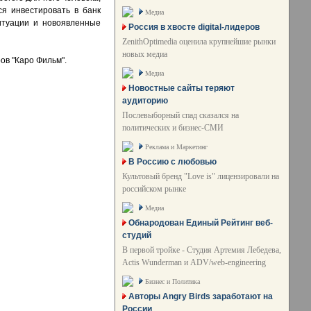
ся инвестировать в банк
Медиа
итуации и новоявленные
Россия в хвосте digital-лидеров
ZenithOptimedia оценила крупнейшие рынки
новых медиа
ов "Каро Фильм".
Медиа
Новостные сайты теряют
аудиторию
Послевыборный спад сказался на
политических и бизнес-СМИ
Реклама и Маркетинг
В Россию с любовью
Культовый бренд "Love is" лицензировали на
российском рынке
Медиа
Обнародован Единый Рейтинг веб-
студий
В первой тройке - Студия Артемия Лебедева,
Actis Wunderman и ADV/web-engineering
Бизнес и Политика
Авторы Angry Birds заработают на
России