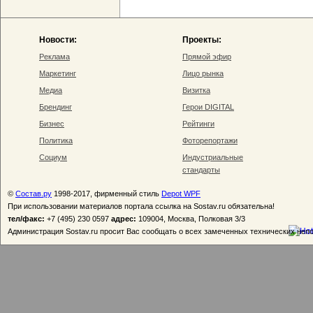
Новости:
Проекты:
Реклама
Прямой эфир
Маркетинг
Лицо рынка
Медиа
Визитка
Брендинг
Герои DIGITAL
Бизнес
Рейтинги
Политика
Фоторепортажи
Социум
Индустриальные
стандарты
©
Состав.ру
1998-2017, фирменный стиль
Depot WPF
При использовании материалов портала ссылка на Sostav.ru обязательна!
тел/факс:
+7 (495) 230 0597
адрес:
109004, Москва, Полковая 3/3
Администрация Sostav.ru просит Вас сообщать о всех замеченных технических неп