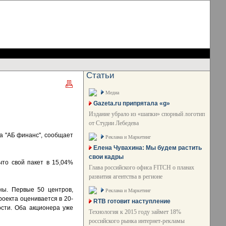
Статьи
Медиа
Gazeta.ru припрятала «g»
Издание убрало из «шапки» спорный логотип
от Студии Лебедева
ка "АБ финанс", сообщает
Реклама и Маркетинг
Елена Чувахина: Мы будем растить
свои кадры
что свой пакет в 15,04%
Глава российского офиса FITCH о планах
развития агентства в регионе
ны. Первые 50 центров,
Реклама и Маркетинг
роекта оценивается в 20-
RTB готовит наступление
ости. Оба акционера уже
Технология к 2015 году займет 18%
российского рынка интернет-рекламы