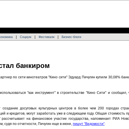
|
|
|
кономика
Социум
Фестивали
Бизнес-блоги
стал банкиром
артнер по сети кинотеатров "Кино cити" Эдуард Пичугин купили 30,08% бан
использоваться "как инструмент" в строительстве "Кино Сити" и сообщил, 
т создание досуговых культурных центров в более чем 200 городах стра
ий и кредитов, могут заработать уже в следующем году. Общая стоимость п
" рассчитывает на финансовое участие государства, напоминает РИА Нов
м, судя по отчетности, Пичугин еще в июне,
пишут "Ведомости"
.