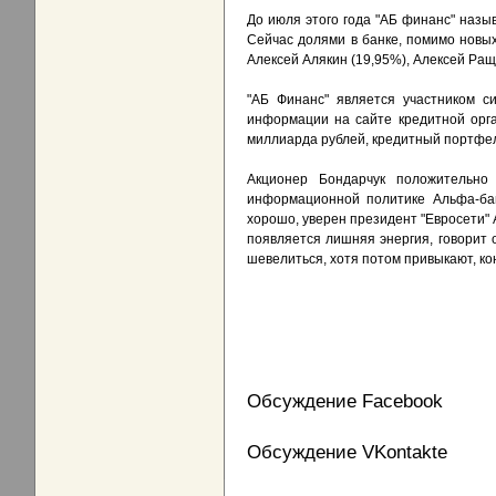
До июля этого года "АБ финанс" назы
Сейчас долями в банке, помимо новы
Алексей Алякин (19,95%), Алексей Ращу
"АБ Финанс" является участником с
информации на сайте кредитной орган
миллиарда рублей, кредитный портфель
Акционер Бондарчук положительно
информационной политике Альфа-бан
хорошо, уверен президент "Евросети"
появляется лишняя энергия, говорит 
шевелиться, хотя потом привыкают, ко
Обсуждение Facebook
Обсуждение VKontakte