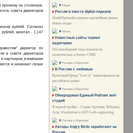
и прописку на столичную.
Медиа
атель совета директоров
Россия в хвосте digital-лидеров
ZenithOptimedia оценила крупнейшие рынки
новых медиа
ионов рублей. Согласно
Медиа
рублей, капитал - 1,147
Новостные сайты теряют
аудиторию
домостям" директор по
Послевыборный спад сказался на
ли в совете директоров
политических и бизнес-СМИ
 и партнеров, в компании
Реклама и Маркетинг
гаются и начинают лучше
В Россию с любовью
Культовый бренд "Love is" лицензировали на
российском рынке
Реклама и Маркетинг
Обнародован Единый Рейтинг веб-
студий
В первой тройке - Студия Артемия Лебедева,
Actis Wunderman и ADV/web-engineering
Реклама и Маркетинг
Авторы Angry Birds заработают на
России