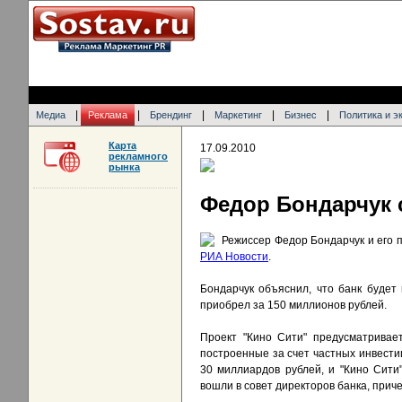
|
|
|
|
|
Медиа
Реклама
Брендинг
Маркетинг
Бизнес
Политика и э
Карта
17.09.2010
рекламного
рынка
Федор Бондарчук 
Режиссер Федор Бондарчук и его п
РИА Новости
.
Бондарчук объяснил, что банк будет 
приобрел за 150 миллионов рублей.
Проект "Кино Сити" предусматривае
построенные за счет частных инвестиц
30 миллиардов рублей, и "Кино Сити
вошли в совет директоров банка, приче