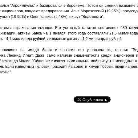
вался "Агроимпульс" и базировался в Воронеже. Потом он сменил название 
х акционеров, владеют предправления Илья Морозовский (19,95%), председ
пкин (19,95%) и Олег Голиков (9,48%), пишут "Ведомости".
истемы страхования вкладов. Его уставный капитал составляет 980 милл
изации, активы банка на 1 января этого года составляли 21,5 миллиарда 
 - 4,1 миллиарда рублей, ликвидные активы - 1,2 миллиарда рублей.
 повлияет на имидж банка и повысит его узнаваемость, говорит "Ве
ка Леонид Игнат. Даже само наличие знаменитости среди акционеров и
 Александр Малис. "Общение с известными людьми мобилизует и менеджмент,
он. Если известный человек приходит на совет и хмурит брови, люди напря
нечно".