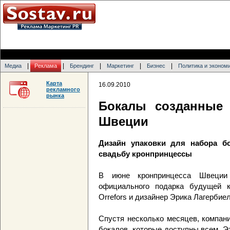
|
|
|
|
|
Медиа
Реклама
Брендинг
Маркетинг
Бизнес
Политика и эконом
Карта
16.09.2010
рекламного
рынка
Бокалы созданные
Швеции
Дизайн упаковки для набора б
свадьбу кронпринцессы
В июне кронпринцесса Швеции
официального подарка будущей к
Orrefors и дизайнер Эрика Лагербие
Спустя несколько месяцев, компан
бокалов, которые доступны всем. Э