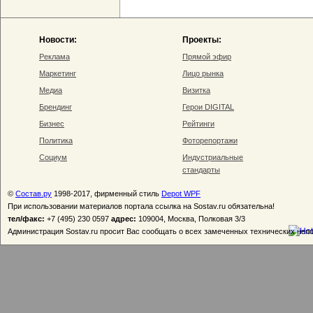
Новости:
Проекты:
Реклама
Прямой эфир
Маркетинг
Лицо рынка
Медиа
Визитка
Брендинг
Герои DIGITAL
Бизнес
Рейтинги
Политика
Фоторепортажи
Социум
Индустриальные
стандарты
©
Состав.ру
1998-2017, фирменный стиль
Depot WPF
При использовании материалов портала ссылка на Sostav.ru обязательна!
тел/факс:
+7 (495) 230 0597
адрес:
109004, Москва, Полковая 3/3
Администрация Sostav.ru просит Вас сообщать о всех замеченных технических неп