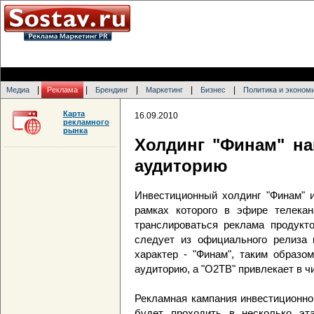
|
|
|
|
|
Медиа
Реклама
Брендинг
Маркетинг
Бизнес
Политика и эконом
Карта
16.09.2010
рекламного
рынка
Холдинг "Финам" н
аудиторию
Инвестиционный холдинг "Финам" и
рамках которого в эфире телека
транслироваться реклама продукто
следует из официального релиза 
характер - "Финам", таким образо
аудиторию, а "О2ТВ" привлекает в ч
Рекламная кампания инвестиционно
будет проходить в несколько эт