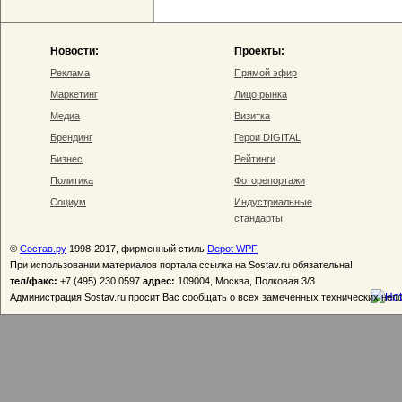
Новости:
Проекты:
Реклама
Прямой эфир
Маркетинг
Лицо рынка
Медиа
Визитка
Брендинг
Герои DIGITAL
Бизнес
Рейтинги
Политика
Фоторепортажи
Социум
Индустриальные
стандарты
©
Состав.ру
1998-2017, фирменный стиль
Depot WPF
При использовании материалов портала ссылка на Sostav.ru обязательна!
тел/факс:
+7 (495) 230 0597
адрес:
109004, Москва, Полковая 3/3
Администрация Sostav.ru просит Вас сообщать о всех замеченных технических неп