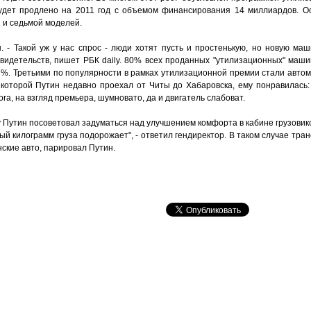
будет продлено на 2011 год с объемом финансирования 14 миллиардов. О
 и седьмой моделей.
. - Такой уж у нас спрос - люди хотят пусть и простенькую, но новую маш
видетельств, пишет РБК daily. 80% всех проданных "утилизационных" маши
 7%. Третьими по популярности в рамках утилизационной премии стали авто
а которой Путин недавно проехал от Читы до Хабаровска, ему понравилась:
ora, на взгляд премьера, шумновато, да и двигатель слабоват.
Путин посоветовал задуматься над улучшением комфорта в кабине грузовиков
дый килограмм груза подорожает", - ответил гендиректор. В таком случае тра
ские авто, парировал Путин.