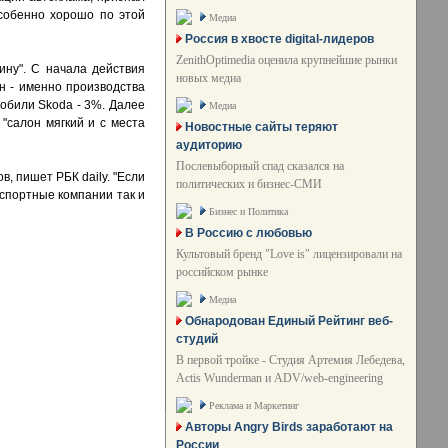
собенно хорошо по этой
Медиа
Россия в хвосте digital-лидеров
ZenithOptimedia оценила крупнейшие рынки
ину". С начала действия
новых медиа
н - именно производства
мобили Skoda - 3%. Далее
Медиа
 "салон мягкий и с места
Новостные сайты теряют
аудиторию
Послевыборный спад сказался на
, пишет РБК daily. "Если
политических и бизнес-СМИ
нспортные компании так и
Бизнес и Политика
В Россию с любовью
Культовый бренд "Love is" лицензировали на
российском рынке
Медиа
Обнародован Единый Рейтинг веб-
студий
В первой тройке - Студия Артемия Лебедева,
Actis Wunderman и ADV/web-engineering
Реклама и Маркетинг
Авторы Angry Birds заработают на
России