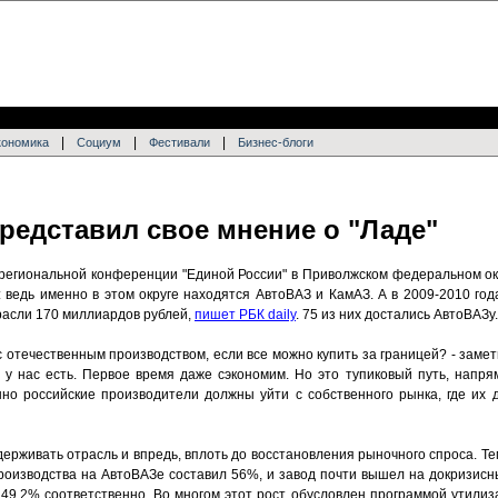
|
|
|
кономика
Социум
Фестивали
Бизнес-блоги
редставил свое мнение о "Ладе"
региональной конференции "Единой России" в Приволжском федеральном ок
 ведь именно в этом округе находятся АвтоВАЗ и КамАЗ. А в 2009-2010 год
расли 170 миллиардов рублей,
пишет РБК daily
. 75 из них достались АвтоВАЗу.
 отечественным производством, если все можно купить за границей? - замети
и у нас есть. Первое время даже сэкономим. Но это тупиковый путь, напр
нно российские производители должны уйти с собственного рынка, где их 
ддерживать отрасль и впредь, вплоть до восстановления рыночного спроса. Те
производства на АвтоВАЗе составил 56%, и завод почти вышел на докризисн
 49,2% соответственно. Во многом этот рост обусловлен программой утилиз