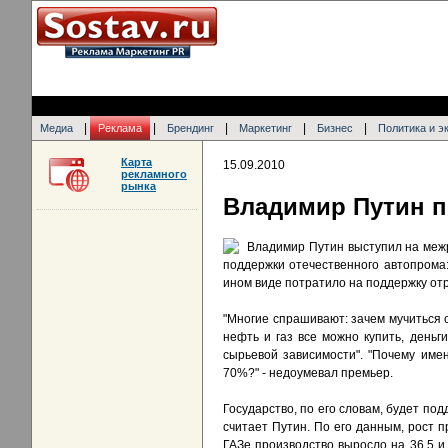
|
|
|
|
|
Медиа
Реклама
Брендинг
Маркетинг
Бизнес
Политика и э
Карта
15.09.2010
рекламного
рынка
Владимир Путин п
Владимир Путин выступил на меж
поддержки отечественного автопрома:
ином виде потратило на поддержку от
"Многие спрашивают: зачем мучиться с
нефть и газ все можно купить, деньг
сырьевой зависимости". "Почему име
70%?" - недоумевал премьер.
Государство, по его словам, будет по
считает Путин. По его данным, рост 
ГАЗе производство выросло на 36,5 и