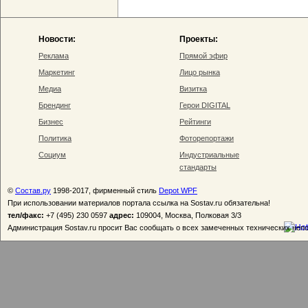
Новости:
Проекты:
Реклама
Прямой эфир
Маркетинг
Лицо рынка
Медиа
Визитка
Брендинг
Герои DIGITAL
Бизнес
Рейтинги
Политика
Фоторепортажи
Социум
Индустриальные
стандарты
©
Состав.ру
1998-2017, фирменный стиль
Depot WPF
При использовании материалов портала ссылка на Sostav.ru обязательна!
тел/факс:
+7 (495) 230 0597
адрес:
109004, Москва, Полковая 3/3
Администрация Sostav.ru просит Вас сообщать о всех замеченных технических неп