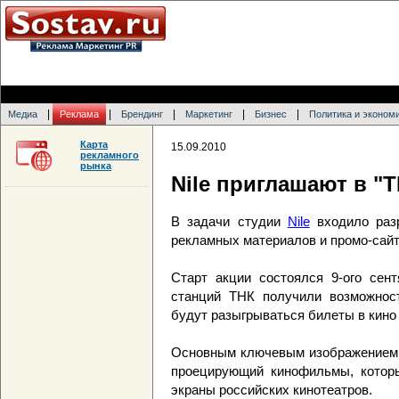
|
|
|
|
|
Медиа
Реклама
Брендинг
Маркетинг
Бизнес
Политика и эконом
Карта
15.09.2010
рекламного
рынка
Nile приглашают в "
В задачи студии
Nile
входило разр
рекламных материалов и промо-сай
Старт акции состоялся 9-ого сент
станций ТНК получили возможност
будут разыгрываться билеты в кино 
Основным ключевым изображением с
проецирующий кинофильмы, котор
экраны российских кинотеатров.