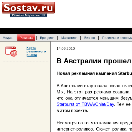
|
|
|
|
|
Медиа
Реклама
Брендинг
Маркетинг
Бизнес
Политика и эконом
Карта
14.09.2010
рекламного
рынка
В Австралии прошел 
Новая рекламная кампания Starbu
В Австралии стартовала новая телеви
Mix, На этот раз реклама создана
что она отличается меньшим безу
Starburst от TBWA/Chiat/Day
. Тем н
в этом проекте.
Несмотря на то, что кампания пред
интернет-роликов. Сюжет ролика п