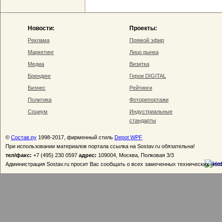
Новости:
Проекты:
Реклама
Прямой эфир
Маркетинг
Лицо рынка
Медиа
Визитка
Брендинг
Герои DIGITAL
Бизнес
Рейтинги
Политика
Фоторепортажи
Социум
Индустриальные
стандарты
©
Состав.ру
1998-2017, фирменный стиль
Depot WPF
При использовании материалов портала ссылка на Sostav.ru обязательна!
тел/факс:
+7 (495) 230 0597
адрес:
109004, Москва, Полковая 3/3
Администрация Sostav.ru просит Вас сообщать о всех замеченных технических неп