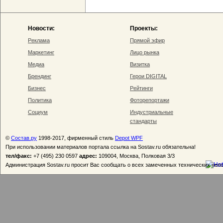
Новости:
Проекты:
Реклама
Прямой эфир
Маркетинг
Лицо рынка
Медиа
Визитка
Брендинг
Герои DIGITAL
Бизнес
Рейтинги
Политика
Фоторепортажи
Социум
Индустриальные
стандарты
©
Состав.ру
1998-2017, фирменный стиль
Depot WPF
При использовании материалов портала ссылка на Sostav.ru обязательна!
тел/факс:
+7 (495) 230 0597
адрес:
109004, Москва, Полковая 3/3
Администрация Sostav.ru просит Вас сообщать о всех замеченных технических неп