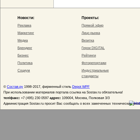
Новости:
Проекты:
Реклама
Прямой эфир
Маркетинг
Лицо рынка
Медиа
Визитка
Брендинг
Герои DIGITAL
Бизнес
Рейтинги
Политика
Фоторепортажи
Социум
Индустриальные
стандарты
©
Состав.ру
1998-2017, фирменный стиль
Depot WPF
При использовании материалов портала ссылка на Sostav.ru обязательна!
тел/факс:
+7 (495) 230 0597
адрес:
109004, Москва, Полковая 3/3
Администрация Sostav.ru просит Вас сообщать о всех замеченных технических неп