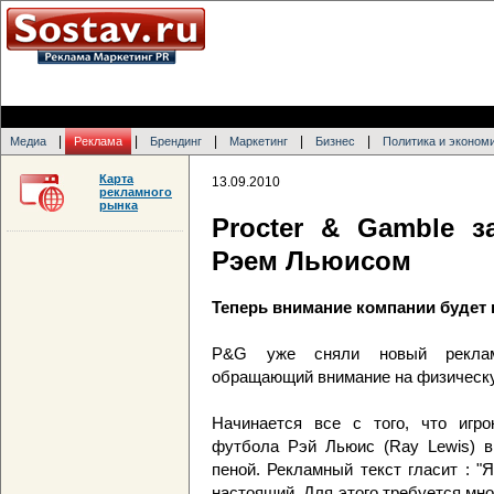
|
|
|
|
|
Медиа
Реклама
Брендинг
Маркетинг
Бизнес
Политика и эконом
Карта
13.09.2010
рекламного
рынка
Procter & Gamble 
Рэем Льюисом
Теперь внимание компании будет
P&G уже сняли новый реклам
обращающий внимание на физическу
Начинается все с того, что игро
футбола Рэй Льюис (Ray Lewis) 
пеной. Рекламный текст гласит : "
настоящий. Для этого требуется мн