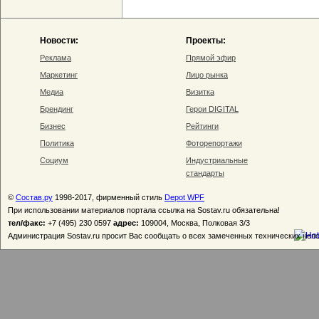
Новости:
Проекты:
Реклама
Прямой эфир
Маркетинг
Лицо рынка
Медиа
Визитка
Брендинг
Герои DIGITAL
Бизнес
Рейтинги
Политика
Фоторепортажи
Социум
Индустриальные
стандарты
©
Состав.ру
1998-2017, фирменный стиль
Depot WPF
При использовании материалов портала ссылка на Sostav.ru обязательна!
тел/факс:
+7 (495) 230 0597
адрес:
109004, Москва, Полковая 3/3
Администрация Sostav.ru просит Вас сообщать о всех замеченных технических неп