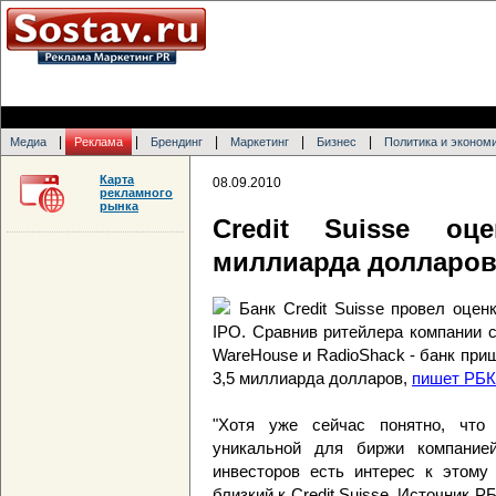
|
|
|
|
|
Медиа
Реклама
Брендинг
Маркетинг
Бизнес
Политика и эконом
Карта
08.09.2010
рекламного
рынка
Credit Suisse оц
миллиарда долларо
Банк Credit Suisse провел оцен
IPO. Сравнив ритейлера компании 
WareHouse и RadioShack - банк прише
3,5 миллиарда долларов,
пишет РБК 
"Хотя уже сейчас понятно, что
уникальной для биржи компание
инвесторов есть интерес к этому 
близкий к Credit Suisse. Источник РБ