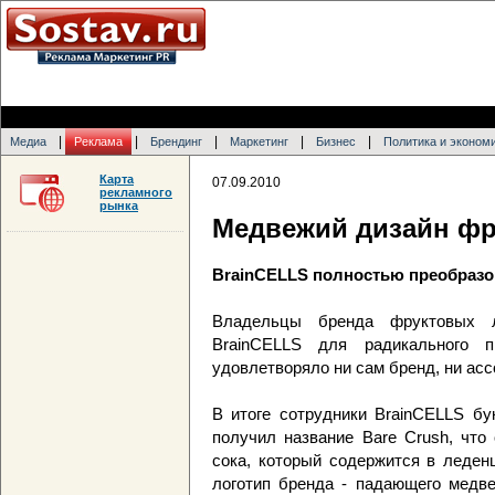
|
|
|
|
|
Медиа
Реклама
Брендинг
Маркетинг
Бизнес
Политика и эконом
Карта
07.09.2010
рекламного
рынка
Медвежий дизайн фр
BrainCELLS полностью преобразова
Владельцы бренда фруктовых ле
BrainCELLS для радикального п
удовлетворяло ни сам бренд, ни ас
В итоге сотрудники BrainCELLS бу
получил название Bare Crush, что
сока, который содержится в леден
логотип бренда - падающего медве