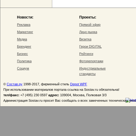
Новости:
Проекты:
Реклама
Прямой эфир
Маркетинг
Лицо рынка
Медиа
Визитка
Брендинг
Герои DIGITAL
Бизнес
Рейтинги
Политика
Фоторепортажи
Социум
Индустриальные
стандарты
©
Состав.ру
1998-2017, фирменный стиль
Depot WPF
При использовании материалов портала ссылка на Sostav.ru обязательна!
тел/факс:
+7 (495) 230 0597
адрес:
109004, Москва, Полковая 3/3
Администрация Sostav.ru просит Вас сообщать о всех замеченных технических неп