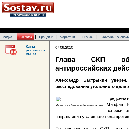
|
|
|
|
|
Медиа
Реклама
Брендинг
Маркетинг
Бизнес
Политика и эконом
Карта
07.09.2010
рекламного
рынка
Глава СКП о
антироссийских дей
Александр Бастрыкин уверен,
расследованию уголовного дела 
Председа
Минфин Р
Фото с сайта russianamerica.com
вопреки и
направления уголовного дела против
По мнению главы СКП, для эт