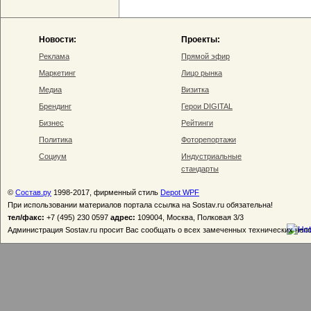
Новости:
Проекты:
Реклама
Прямой эфир
Маркетинг
Лицо рынка
Медиа
Визитка
Брендинг
Герои DIGITAL
Бизнес
Рейтинги
Политика
Фоторепортажи
Социум
Индустриальные
стандарты
©
Состав.ру
1998-2017, фирменный стиль
Depot WPF
При использовании материалов портала ссылка на Sostav.ru обязательна!
тел/факс:
+7 (495) 230 0597
адрес:
109004, Москва, Полковая 3/3
Администрация Sostav.ru просит Вас сообщать о всех замеченных технических неп