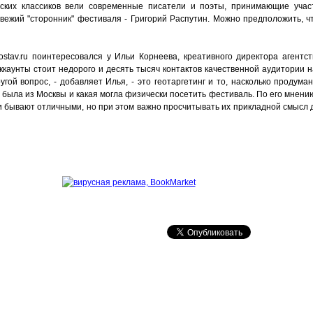
усских классиков вели современные писатели и поэты, принимающие учас
свежий "сторонник" фестиваля - Григорий Распутин. Можно предположить, ч
stav.ru поинтересовался у Ильи Корнеева, креативного директора агентст
аккаунты стоит недорого и десять тысяч контактов качественной аудитории 
гой вопрос, - добавляет Илья, - это геотаргетинг и то, насколько продуман
 была из Москвы и какая могла физически посетить фестиваль. По его мнени
и бывают отличными, но при этом важно просчитывать их прикладной смысл 