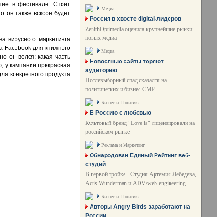
тие в фестивале. Стоит
Медиа
то он также вскоре будет
Россия в хвосте digital-лидеров
ZenithOptimedia оценила крупнейшие рынки
новых медиа
ва вирусного маркетинга
на Facebook для книжного
Медиа
но он велся: какая часть
Новостные сайты теряют
ю, у кампании прекрасная
аудиторию
для конкретного продукта
Послевыборный спад сказался на
политических и бизнес-СМИ
Бизнес и Политика
В Россию с любовью
Культовый бренд "Love is" лицензировали на
российском рынке
Реклама и Маркетинг
Обнародован Единый Рейтинг веб-
студий
В первой тройке - Студия Артемия Лебедева,
Actis Wunderman и ADV/web-engineering
Бизнес и Политика
Авторы Angry Birds заработают на
России