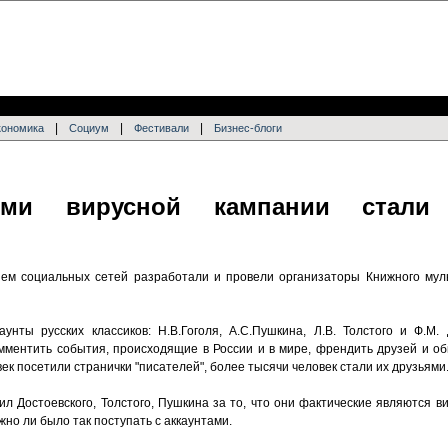
|
|
|
кономика
Социум
Фестивали
Бизнес-блоги
ями вирусной кампании стали
ем социальных сетей разработали и провели организаторы Книжного мул
нты русских классиков: Н.В.Гоголя, А.С.Пушкина, Л.В. Толстого и Ф.М. Д
ментить события, происходящие в России и в мире, френдить друзей и общ
ек посетили странички "писателей", более тысячи человек стали их друзьями
ил Достоевского, Толстого, Пушкина за то, что они фактические являются 
ужно ли было так поступать с аккаунтами.