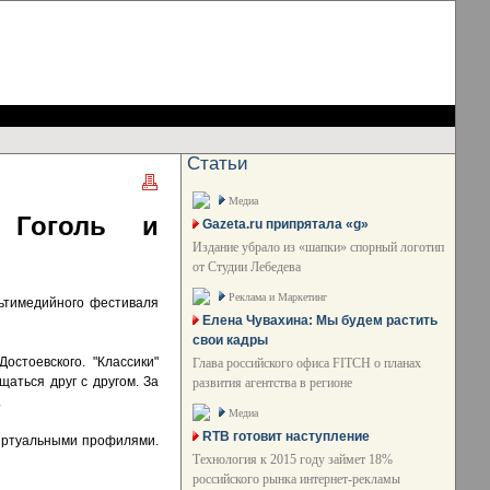
Статьи
Медиа
 Гоголь и
Gazeta.ru припрятала «g»
Издание убрало из «шапки» спорный логотип
от Студии Лебедева
Реклама и Маркетинг
ьтимедийного фестиваля
Елена Чувахина: Мы будем растить
свои кадры
остоевского. "Классики"
Глава российского офиса FITCH о планах
аться друг с другом. За
развития агентства в регионе
.
Медиа
RTB готовит наступление
виртуальными профилями.
Технология к 2015 году займет 18%
российского рынка интернет-рекламы