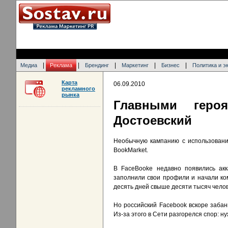
|
|
|
|
|
Медиа
Реклама
Брендинг
Маркетинг
Бизнес
Политика и э
Карта
06.09.2010
рекламного
рынка
Главными геро
Достоевский
Необычную кампанию с использовани
BookMarket.
В FaceBooke недавно появились аккау
заполнили свои профили и начали ком
десять дней свыше десяти тысяч челов
Но российский Facebook вскоре забан
Из-за этого в Сети разгорелся спор: н