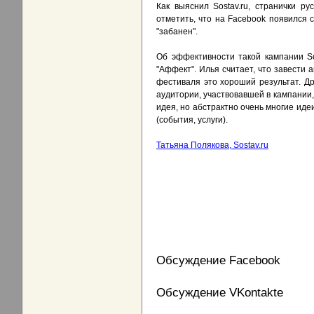
Как выяснил Sostav.ru, странички р
отметить, что на Facebook появился 
"забанен".
Об эффективности такой кампании So
"Аффект". Илья считает, что завести 
фестиваля это хороший результат. Дру
аудитории, участвовавшей в кампании,
идея, но абстрактно очень многие иде
(события, услуги).
Татьяна Полякова, Sostav.ru
Обсуждение Facebook
Обсуждение VKontakte