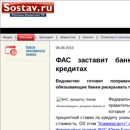
|
|
|
|
|
Медиа
Реклама
Брендинг
Маркетинг
Бизнес
Политика и эконом
Карта
06.09.2010
рекламного
рынка
ФАС заставит бан
кредитах
Ведомство готовит поправк
обязывающие банки раскрывать п
Федеральн
правител
Иллюстрация с ресурса chance.ru
которые 
процентной ставки по кредиту ука
стоимость. Об этом
"Коммерсанту" 
финансовых рынков ФАС Юлия Бон