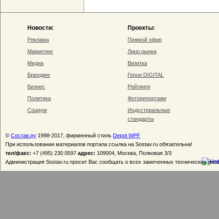
Новости:
Проекты:
Реклама
Прямой эфир
Маркетинг
Лицо рынка
Медиа
Визитка
Брендинг
Герои DIGITAL
Бизнес
Рейтинги
Политика
Фоторепортажи
Социум
Индустриальные
стандарты
©
Состав.ру
1998-2017, фирменный стиль
Depot WPF
При использовании материалов портала ссылка на Sostav.ru обязательна!
тел/факс:
+7 (495) 230 0597
адрес:
109004, Москва, Полковая 3/3
Администрация Sostav.ru просит Вас сообщать о всех замеченных технических неп