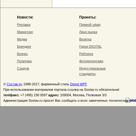
Новости:
Проекты:
Реклама
Прямой эфир
Маркетинг
Лицо рынка
Медиа
Визитка
Брендинг
Герои DIGITAL
Бизнес
Рейтинги
Политика
Фоторепортажи
Социум
Индустриальные
стандарты
©
Состав.ру
1998-2017, фирменный стиль
Depot WPF
При использовании материалов портала ссылка на Sostav.ru обязательна!
тел/факс:
+7 (495) 230 0597
адрес:
109004, Москва, Полковая 3/3
Администрация Sostav.ru просит Вас сообщать о всех замеченных технических неп