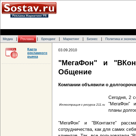
|
|
|
|
|
Медиа
Реклама
Брендинг
Маркетинг
Бизнес
Политика и эконом
Карта
03.09.2010
рекламного
рынка
"МегаФон" и "ВКон
Общение
Компании объявили о долгосрочн
Сегодня, 2 
"МегаФон" и
Иллюстрация с ресурса 211.ru
планы долгос
"МегаФон" и "ВКонтакте" рассм
сотрудничества, как для самих себя
клиентов. Так, все пользователи "