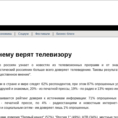
|
|
|
кономика
Социум
Фестивали
Бизнес-блоги
нему верят телевизору
о россиян узнает о новостях из телевизионных программ и от знак
стический россиянин больше всего доверяет телевидению. Таковы результа
ественное мнение".
ми в стране и мире следят 62% респондентов, при этом 87% опрошенных у
друзей и знакомых, 20% - из печатной прессы, 19% - по радио и 13% через ин
раивается рейтинг доверия к источникам информации: 71% опрошенных
- печатной прессе, по 4% - радиостанциям и новостным интернет
м и социальным сетям - им доверяет лишь 1% опрошенных.
и доверия "Первый канал" (57%), "Россия 1" (49%), НТВ (34%), местные те