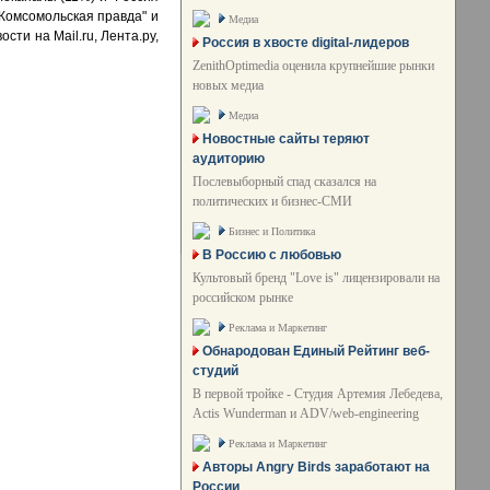
"Комсомольская правда" и
Медиа
сти на Mail.ru, Лента.ру,
Россия в хвосте digital-лидеров
ZenithOptimedia оценила крупнейшие рынки
новых медиа
Медиа
Новостные сайты теряют
аудиторию
Послевыборный спад сказался на
политических и бизнес-СМИ
Бизнес и Политика
В Россию с любовью
Культовый бренд "Love is" лицензировали на
российском рынке
Реклама и Маркетинг
Обнародован Единый Рейтинг веб-
студий
В первой тройке - Студия Артемия Лебедева,
Actis Wunderman и ADV/web-engineering
Реклама и Маркетинг
Авторы Angry Birds заработают на
России