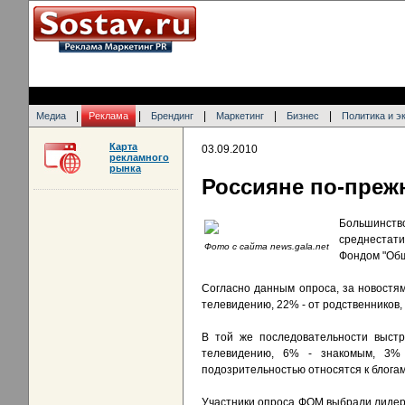
|
|
|
|
|
Медиа
Реклама
Брендинг
Маркетинг
Бизнес
Политика и э
Карта
03.09.2010
рекламного
рынка
Россияне по-преж
Большинств
среднестати
Фото с сайта news.gala.net
Фондом "Общ
Согласно данным опроса, за новостя
телевидению, 22% - от родственников, 
В той же последовательности выст
телевидению, 6% - знакомым, 3% 
подозрительностью относятся к блога
Участники опроса ФОМ выбрали лидерам