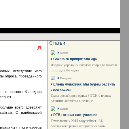
Статьи
Медиа
Gazeta.ru припрятала «g»
Издание убрало из «шапки» спорный логотип
от Студии Лебедева
омых, вследствие чего
ты опроса, проведенного
Интервью
Елена Чувахина: Мы будем растить
свои кадры
знают новости благодаря
Глава российского офиса FITCH о планах
тернет.
развития агентства в регионе
 больше всего доверяют
Медиа
-сайтам. С наибольшей
RTB готовит наступление
Технология к 2015 году займет 18%
российского рынка интернет-рекламы
леканалы (11%) и "Россия