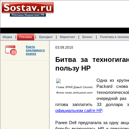
|
|
|
|
|
Медиа
Реклама
Брендинг
Маркетинг
Бизнес
Политика и эконом
Карта
03.09.2010
рекламного
рынка
Битва за техногига
пользу HP
Одна из крупн
Packard снов
Глава 3PAR Дэвид Скотт.
технологическо
Фото news.xinhuanet.com
очередной раз 
готова заплатить 33 доллара
официальном сайте HP
.
Ранее Dell предлагала за одну ак
борьбу включилась HP и предложи