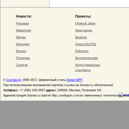
Новости:
Проекты:
Реклама
Прямой эфир
Маркетинг
Лицо рынка
Медиа
Визитка
Брендинг
Герои DIGITAL
Бизнес
Рейтинги
Политика
Фоторепортажи
Социум
Индустриальные
стандарты
©
Состав.ру
1998-2017, фирменный стиль
Depot WPF
При использовании материалов портала ссылка на Sostav.ru обязательна!
тел/факс:
+7 (495) 230 0597
адрес:
109004, Москва, Полковая 3/3
Администрация Sostav.ru просит Вас сообщать о всех замеченных технических неп