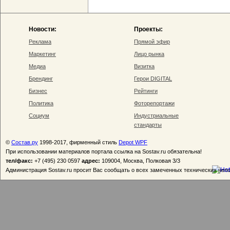
Новости:
Проекты:
Реклама
Прямой эфир
Маркетинг
Лицо рынка
Медиа
Визитка
Брендинг
Герои DIGITAL
Бизнес
Рейтинги
Политика
Фоторепортажи
Социум
Индустриальные
стандарты
©
Состав.ру
1998-2017, фирменный стиль
Depot WPF
При использовании материалов портала ссылка на Sostav.ru обязательна!
тел/факс:
+7 (495) 230 0597
адрес:
109004, Москва, Полковая 3/3
Администрация Sostav.ru просит Вас сообщать о всех замеченных технических неп