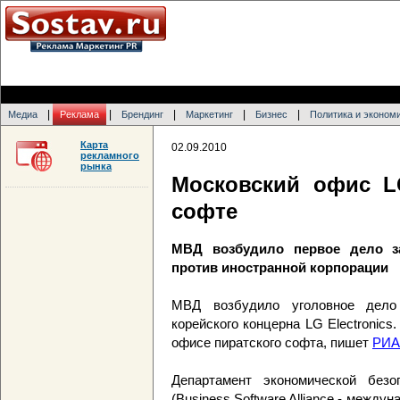
|
|
|
|
|
Медиа
Реклама
Брендинг
Маркетинг
Бизнес
Политика и эконом
Карта
02.09.2010
рекламного
рынка
Московский офис L
софте
МВД возбудило первое дело з
против иностранной корпорации
МВД возбудило уголовное дело 
корейского концерна LG Electronics
офисе пиратского софта, пишет
РИА
Департамент экономической бе
(Business Software Alliance - межд