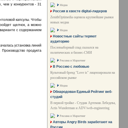
 чем у конкурентов - 31
Медиа
Россия в хвосте digital-лидеров
ZenithOptimedia оценила крупнейшие рынки
ентоловой капсулы. Чтобы
новых медиа
изойдет щелчок, а можно
м варианте с содержанием
Медиа
Новостные сайты теряют
аудиторию
началась установка линий
Послевыборный спад сказался на
. Производство продукта
политических и бизнес-СМИ
Реклама и Маркетинг
В Россию с любовью
Культовый бренд "Love is" лицензировали на
российском рынке
Медиа
Обнародован Единый Рейтинг веб-
студий
В первой тройке - Студия Артемия Лебедева,
Actis Wunderman и ADV/web-engineering
Реклама и Маркетинг
Авторы Angry Birds заработают на
России