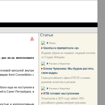
Статьи
Медиа
Gazeta.ru припрятала «g»
Издание убрало из «шапки» спорный логотип
от Студии Лебедева
 раз из-за ментолового
Реклама и Маркетинг
Елена Чувахина: Мы будем растить
толовой капсулой внутри
свои кадры
арки Kent Convertibles с
Глава российского офиса FITCH о планах
развития агентства в регионе
rlboro еще не поступили в
Реклама и Маркетинг
ll в Санкт-Петербурге, в
RTB готовит наступление
Технология к 2015 году займет 18%
российского рынка интернет-рекламы
нностью и корпоративным