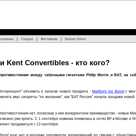
|
|
|
кономика
Социум
Фестивали
Бизнес-блоги
и Kent Convertibles - кто кого?
противостояния между табачными гигантами Philip Morris и BAT, на сей
нтернешнл" объявить о запуске нового продукта -
Marlboro Ice Boost
с мен
енять вкус сигареты "по желанию", как "БАТ Россия" начала продажи новой м
о противостояния нет, поскольку у них конкурентное преимущество - новые Ma
можно уже купить. С 1 сентября новинка появилась в сетях BP в Москве и She
ачнет продаваться с 13 сентября.
 Boost еще нет в продаже опровергла управляющий по связям с обществе