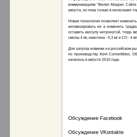
коммуникациям "Филип Моррис Сэйлз э
августа, но пока только в нескольких т
Новая технология позволяет изменять 
активизировать ее и изменить тради
оставить капсулу нетронутой, тогда в
смолы 4 мг, никотина - 0,3 мг и CO - 4
Для запуска новинки на российском ры
по производству Kent Convertibles.
началось в августе 2010 года.
Обсуждение Facebook
Обсуждение VKontakte