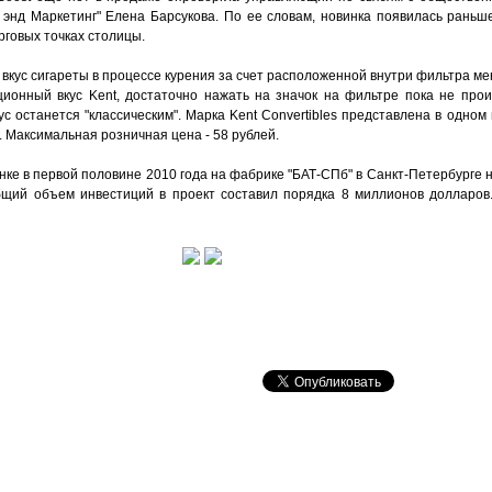
нд Маркетинг" Елена Барсукова. По ее словам, новинка появилась раньше,
орговых точках столицы.
вкус сигареты в процессе курения за счет расположенной внутри фильтра м
ционный вкус Kent, достаточно нажать на значок на фильтре пока не про
кус останется "классическим". Марка Kent Convertibles представлена в одно
 мг. Максимальная розничная цена - 58 рублей.
нке в первой половине 2010 года на фабрике "БАТ-СПб" в Санкт-Петербурге 
 Общий объем инвестиций в проект составил порядка 8 миллионов долларов