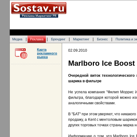
|
|
|
|
|
Медиа
Реклама
Брендинг
Маркетинг
Бизнес
Политика и э
Карта
02.09.2010
рекламного
рынка
Marlboro Ice Boost 
Очередной виток технологического 
шарика в фильтре
Не успела компания "Филип Моррис И
фильтра, благодаря которой можно изм
аналогичными свойствами.
В "БАТ" при этом уверяют, что никаког
продажу, а Kent с ментоловым шариком 
других торговых точках страны марка н
Информацию о том, что Marlboro Ice